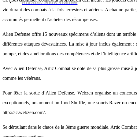
MaXoE Show Games
vie durant des combats à la fois terrestres et aériens. A chaque partie
accumulés permettent d’acheter des récompenses.
Alien Defense offre 15 nouveaux spécimens d’aliens dont un terrible d
différentes attaques dévastatrices. La mise à jour inclus également : 
pompe, et des améliorations des compétences et de l’intelligence artific
Avec Alien Defense, Artic Combat se dote de sa plus grosse mise à j
comme les vétérans.
Pour fêter la sortie d’Alien Defense, Webzen organise un concour
exceptionnels, notamment un Ipod Shuffle, une souris Razer ou encor
http://ac.webzen.com/.
Se déroulant dans le chaos de la 3ème guerre mondiale, Artic Combat
compétences tactique.