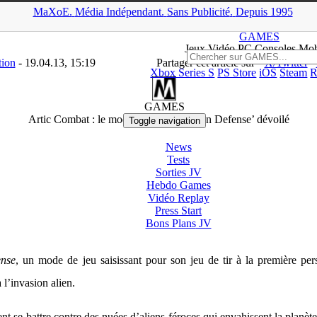
MaXoE.
Média
Indépendant.
▲
Sans Pub
licité
.
Depuis 1995
GAMES
>
News
>
PC
>
Artic Combat : le mode coopératif ‘Alien Defe
GAMES
Jeux
Vidéo
PC Consoles Mob
tion
- 19.04.13, 15:19
Partager cet article sur
X/Twitter
Xbox Series S
PS Store
iOS
Steam
R
PC
GAMES
Artic Combat : le mode coopératif ‘Alien Defense’ dévoilé
Toggle navigation
News
Tests
Sorties
JV
Hebdo Games
Vidéo
Replay
Press Start
Bons Plans
JV
ense
, un mode de jeu saisissant pour son jeu de tir à la première pe
 l’invasion alien.
t se battre contre des nuées d’aliens féroces qui envahissent la planète.