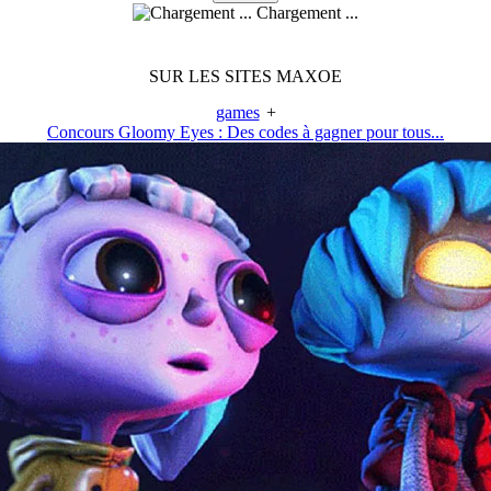
Chargement ...
SUR LES SITES MAXOE
games
+
Concours Gloomy Eyes : Des codes à gagner pour tous...