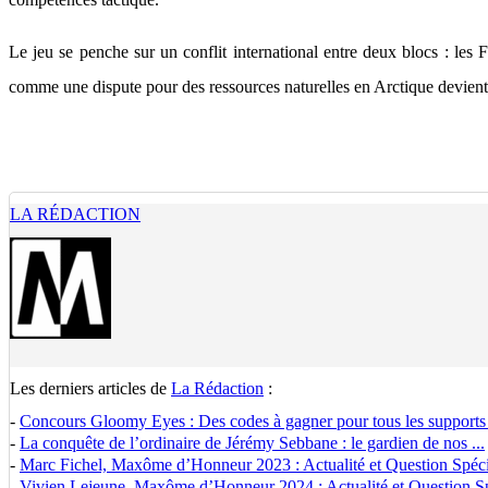
Le jeu se penche sur un conflit international entre deux blocs : l
comme une dispute pour des ressources naturelles en Arctique devien
LA RÉDACTION
Les derniers articles de
La Rédaction
:
-
Concours Gloomy Eyes : Des codes à gagner pour tous les supports
-
La conquête de l’ordinaire de Jérémy Sebbane : le gardien de nos ...
-
Marc Fichel, Maxôme d’Honneur 2023 : Actualité et Question Spécia
-
Vivien Lejeune, Maxôme d’Honneur 2024 : Actualité et Question Spé