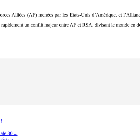
es Forces Alliées (AF) menées par les Etats-Unis d’Amérique, et l’All
t rapidement un conflit majeur entre AF et RSA, divisant le monde en 
 !
le 30 ...
ciale ...