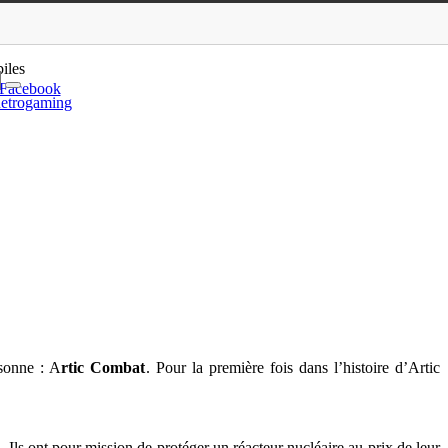
nse’ dévoilé
iles
Facebook
etrogaming
rsonne : A
rtic Combat
. Pour la première fois dans l’histoire d’Artic
 Ils ont pour mission de protéger un réacteur nucléaire au prix de leur