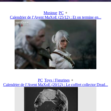
Musique
PC
+
Calendrier de l’Avent MaXoE (25/12) : Et on termine en...
PC
Toys / Figurines
+
Calendrier de l’Avent MaXoE (20/12) : Le coffret collector Dead...