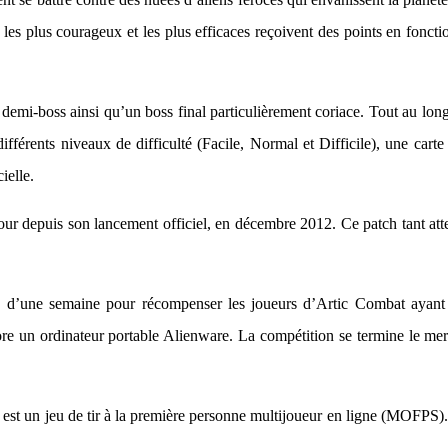
, les plus courageux et les plus efficaces reçoivent des points en foncti
emi-boss ainsi qu’un boss final particulièrement coriace. Tout au long d
différents niveaux de difficulté (Facile, Normal et Difficile), une car
ielle.
our depuis son lancement officiel, en décembre 2012. Ce patch tant att
s d’une semaine pour récompenser les joueurs d’Artic Combat ayant a
e un ordinateur portable Alienware. La compétition se termine le mercr
 est un jeu de tir à la première personne multijoueur en ligne (MOFPS)