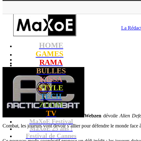
MaXoE
>
La Rédac
HOME
GAMES
RAMA
BULLES
KISSA
STYLE
TECH
ZOOM
TV
Webzen
dévoile
Alien Def
MaXoE Festival
Combat, les joueurs vont devoir s’allier pour défendre le monde face à
MaXoE 25 ans !
Festival de Cannes
Ce nouveau mode coopératif propose un défi inédit : les joueurs doiven