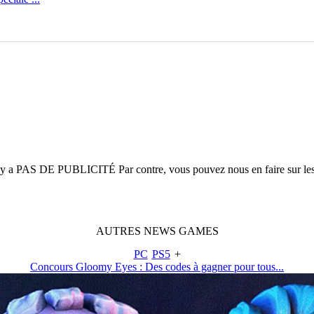
n'y a
PAS DE PUBLICITÉ
Par contre, vous pouvez nous en faire sur le
AUTRES
NEWS
GAMES
PC
PS5
+
Concours Gloomy Eyes : Des codes à gagner pour tous...