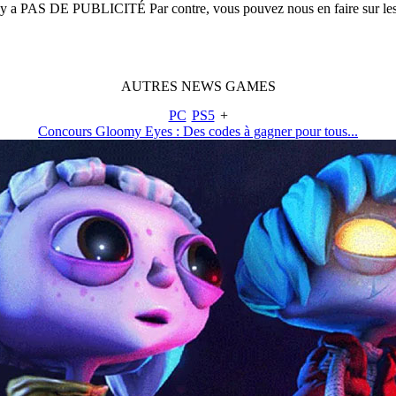
n'y a
PAS DE PUBLICITÉ
Par contre, vous pouvez nous en faire sur le
AUTRES
NEWS
GAMES
PC
PS5
+
Concours Gloomy Eyes : Des codes à gagner pour tous...