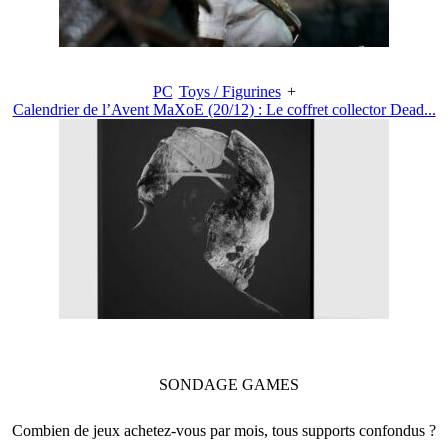
PC
Toys / Figurines
+
Calendrier de l’Avent MaXoE (20/12) : Le coffret collector Dead...
SONDAGE
GAMES
Combien de jeux achetez-vous par mois, tous supports confondus ?