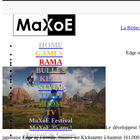
MaXoE
>
GAME
La Rédac
HOME
GAMES
Edge o
RAMA
BULLES
KISSA
STYLE
TECH
ZOOM
TV
MaXoE Festival
MaXoE 25 ans !
Le développeur
Festival de Cannes
japonaise
Edge of Eternity
, financé sur Kickstarter à hauteur 161,000 