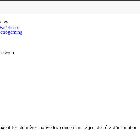
t le rendez-vous de…
iles
Facebook
etrogaming
amescom
agent les dernières nouvelles concernant le jeu de rôle d’inspiration