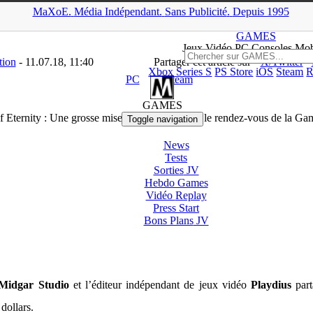
MaXoE.
Média
Indépendant.
▲
Sans Pub
licité
.
Depuis 1995
S
>
News
>
PC
>
Edge of Eternity : Une grosse mise à jour d’été avan
GAMES
Jeux
Vidéo
PC Consoles Mob
tion
- 11.07.18, 11:40
Partager cet article sur
X/Twitter
Xbox Series S
PS Store
iOS
Steam
R
PC
Steam
GAMES
f Eternity : Une grosse mise à jour d’été avant le rendez-vous de la G
Toggle navigation
News
Tests
Sorties
JV
Hebdo Games
Vidéo
Replay
Press Start
Bons Plans
JV
Midgar Studio
et l’éditeur indépendant de jeux vidéo
Playdius
part
dollars.