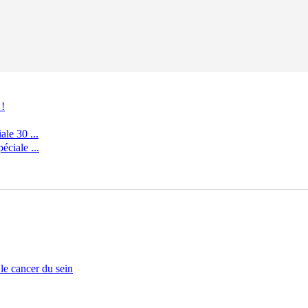
 !
le 30 ...
ciale ...
 le cancer du sein