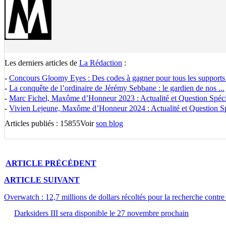
Les derniers articles de
La Rédaction
:
-
Concours Gloomy Eyes : Des codes à gagner pour tous les supports
-
La conquête de l’ordinaire de Jérémy Sebbane : le gardien de nos ...
-
Marc Fichel, Maxôme d’Honneur 2023 : Actualité et Question Spécia
-
Vivien Lejeune, Maxôme d’Honneur 2024 : Actualité et Question Spé
Articles publiés : 15855
Voir
son blog
ARTICLE
PRÉCÉDENT
ARTICLE
SUIVANT
Overwatch : 12,7 millions de dollars récoltés pour la recherche contre
Darksiders III sera disponible le 27 novembre prochain