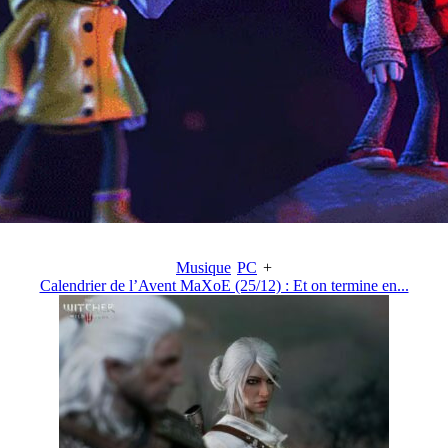
Musique
PC
+
Calendrier de l’Avent MaXoE (25/12) : Et on termine en...