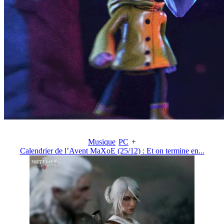
Musique
PC
+
Calendrier de l’Avent MaXoE (25/12) : Et on termine en...