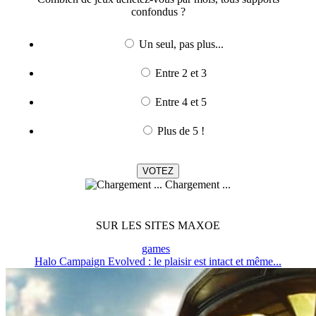
confondus ?
Un seul, pas plus...
Entre 2 et 3
Entre 4 et 5
Plus de 5 !
Chargement ...
SUR LES SITES MAXOE
games
Halo Campaign Evolved : le plaisir est intact et même...