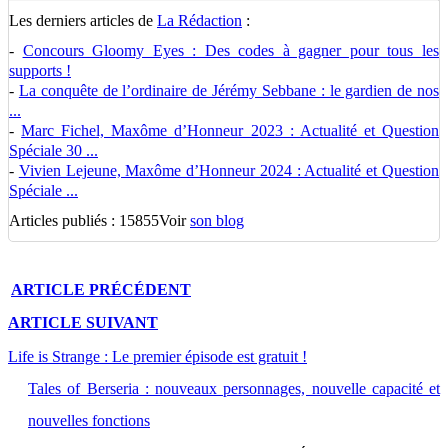
Les derniers articles de
La Rédaction
:
-
Concours Gloomy Eyes : Des codes à gagner pour tous les
supports !
-
La conquête de l’ordinaire de Jérémy Sebbane : le gardien de nos
...
-
Marc Fichel, Maxôme d’Honneur 2023 : Actualité et Question
Spéciale 30 ...
-
Vivien Lejeune, Maxôme d’Honneur 2024 : Actualité et Question
Spéciale ...
Articles publiés : 15855
Voir
son blog
ARTICLE
PRÉCÉDENT
ARTICLE
SUIVANT
Life is Strange : Le premier épisode est gratuit !
Tales of Berseria : nouveaux personnages, nouvelle capacité et
nouvelles fonctions