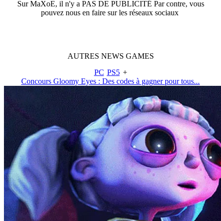
Sur
MaXoE
, il n'y a
PAS DE PUBLICITÉ
Par contre, vous
pouvez nous en faire sur les réseaux sociaux
AUTRES
NEWS
GAMES
PC
PS5
+
Concours Gloomy Eyes : Des codes à gagner pour tous...