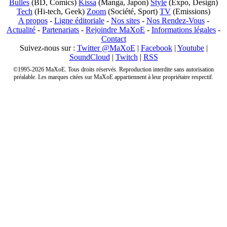
Bulles
(BD, Comics)
Kissa
(Manga, Japon)
Style
(Expo, Design)
Tech
(Hi-tech, Geek)
Zoom
(Société, Sport)
TV
(Emissions)
A propos
-
Ligne éditoriale
-
Nos sites
-
Nos Rendez-Vous
-
Actualité
-
Partenariats
-
Rejoindre MaXoE
-
Informations légales
-
Contact
Suivez-nous sur :
Twitter @MaXoE
|
Facebook
|
Youtube
|
SoundCloud
|
Twitch
|
RSS
©1995-2026 MaXoE. Tous droits réservés. Reproduction interdite sans autorisation
préalable. Les marques citées sur MaXoE appartiennent à leur propriétaire respectif.