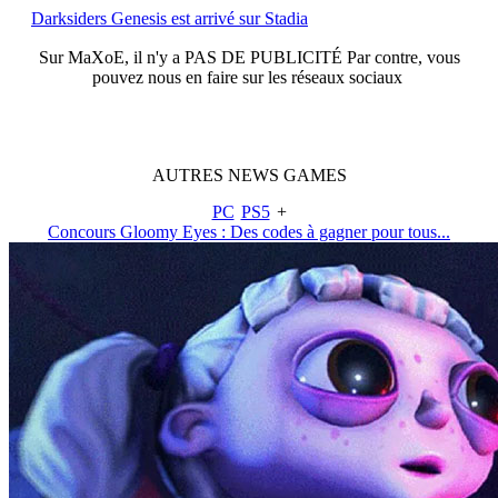
Darksiders Genesis est arrivé sur Stadia
Sur
MaXoE
, il n'y a
PAS DE PUBLICITÉ
Par contre, vous
pouvez nous en faire sur les réseaux sociaux
AUTRES
NEWS
GAMES
PC
PS5
+
Concours Gloomy Eyes : Des codes à gagner pour tous...