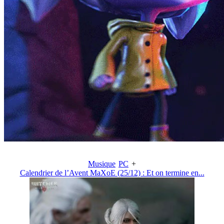
Musique
PC
+
Calendrier de l’Avent MaXoE (25/12) : Et on termine en...