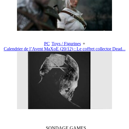
PC
Toys / Figurines
+
Calendrier de l’Avent MaXoE (20/12) : Le coffret collector Dead...
SONDAGE
GAMES