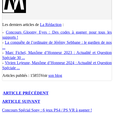
Les derniers articles de
La Rédaction
:
-
Concours Gloomy Eyes : Des codes à gagner pour tous les
supports !
-
La conquête de l’ordinaire de Jérémy Sebbane : le gardien de nos
...
-
Marc Fichel, Maxôme d’Honneur 2023 : Actualité et Question
Spéciale 30 ...
-
Vivien Lejeune, Maxôme d’Honneur 2024 : Actualité et Question
Spéciale ...
Articles publiés : 15855
Voir
son blog
ARTICLE
PRÉCÉDENT
ARTICLE
SUIVANT
Concours Spécial Sony : 6 jeux PS4 / PS VR à gagner !