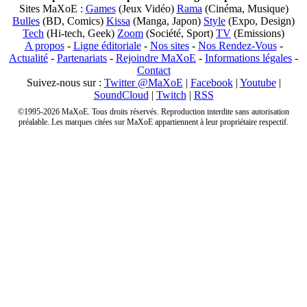
Sites MaXoE :
Games
(Jeux Vidéo)
Rama
(Cinéma, Musique)
Bulles
(BD, Comics)
Kissa
(Manga, Japon)
Style
(Expo, Design)
Tech
(Hi-tech, Geek)
Zoom
(Société, Sport)
TV
(Emissions)
A propos
-
Ligne éditoriale
-
Nos sites
-
Nos Rendez-Vous
-
Actualité
-
Partenariats
-
Rejoindre MaXoE
-
Informations légales
-
Contact
Suivez-nous sur :
Twitter @MaXoE
|
Facebook
|
Youtube
|
SoundCloud
|
Twitch
|
RSS
©1995-2026 MaXoE. Tous droits réservés. Reproduction interdite sans autorisation
préalable. Les marques citées sur MaXoE appartiennent à leur propriétaire respectif.