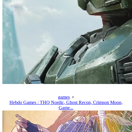
games
+
Hebdo Games : THQ Nordic, Ghost Recon, Crimson Moon,
Game...