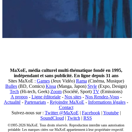
MaXoE, média culturel multi-thématique fondé en 1995,
indépendant et sans publicité. En ligne depuis 31 ans
Sites MaXoE :
Games
(Jeux Vidéo)
Rama
(Cinéma, Musique)
Bulles
(BD, Comics)
Kissa
(Manga, Japon)
Style
(Expo, Design)
Tech
(Hi-tech, Geek)
Zoom
(Société, Sport)
TV
(Emissions)
A propos
-
Ligne éditoriale
-
Nos sites
-
Nos Rendez-Vous
-
Actualité
-
Partenariats
-
Rejoindre MaXoE
-
Informations légales
-
Contact
Suivez-nous sur :
Twitter @MaXoE
|
Facebook
|
Youtube
|
SoundCloud
|
Twitch
|
RSS
©1995-2026 MaXoE. Tous droits réservés. Reproduction interdite sans autorisation
préalable. Les marques citées sur MaXoE appartiennent à leur propriétaire respectif.