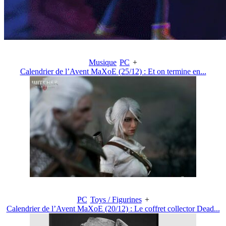
Musique
PC
+
Calendrier de l’Avent MaXoE (25/12) : Et on termine en...
PC
Toys / Figurines
+
Calendrier de l’Avent MaXoE (20/12) : Le coffret collector Dead...