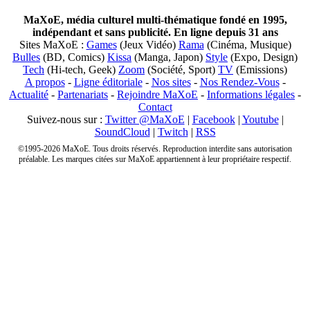
MaXoE, média culturel multi-thématique fondé en 1995,
indépendant et sans publicité. En ligne depuis 31 ans
Sites MaXoE :
Games
(Jeux Vidéo)
Rama
(Cinéma, Musique)
Bulles
(BD, Comics)
Kissa
(Manga, Japon)
Style
(Expo, Design)
Tech
(Hi-tech, Geek)
Zoom
(Société, Sport)
TV
(Emissions)
A propos
-
Ligne éditoriale
-
Nos sites
-
Nos Rendez-Vous
-
Actualité
-
Partenariats
-
Rejoindre MaXoE
-
Informations légales
-
Contact
Suivez-nous sur :
Twitter @MaXoE
|
Facebook
|
Youtube
|
SoundCloud
|
Twitch
|
RSS
©1995-2026 MaXoE. Tous droits réservés. Reproduction interdite sans autorisation
préalable. Les marques citées sur MaXoE appartiennent à leur propriétaire respectif.