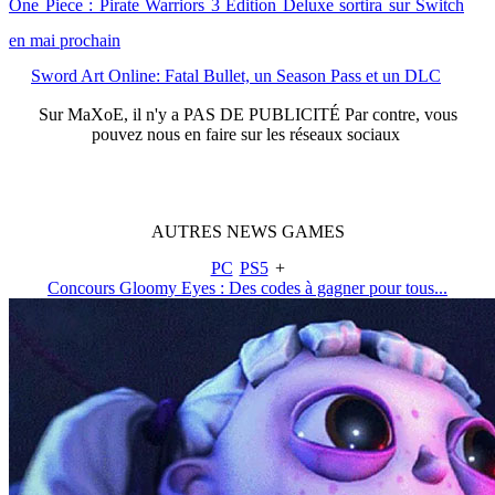
One Piece : Pirate Warriors 3 Edition Deluxe sortira sur Switch
en mai prochain
Sword Art Online: Fatal Bullet, un Season Pass et un DLC
Sur
MaXoE
, il n'y a
PAS DE PUBLICITÉ
Par contre, vous
pouvez nous en faire sur les réseaux sociaux
AUTRES
NEWS
GAMES
PC
PS5
+
Concours Gloomy Eyes : Des codes à gagner pour tous...