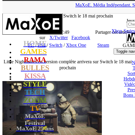
▲
MaXoE.
Média
Indépendant.
S
MaXoE
>
GAMES
>
News
>
PC
>
Little Nightmares en version
complète arrivera sur Switch le 18 mai prochain
Jeux
Xbox Series
La Rédaction
- 12.03.18, 17:49
Partager cet article
sur
X/Twitter
Facebook
HOME
PC
/
PS4
/
Switch
/
Xbox One
Steam
GAM
GAMES
Toggle nav
RAMA
Little Nightmares en version complète arrivera sur Switch le 18 mai
N
BULLES
prochain
T
Sort
KISSA
Hebd
STYLE
Vidé
Pres
TECH
Bons 
ZOOM
TV
MaXoE
Festival
MaXoE 25 ans
!