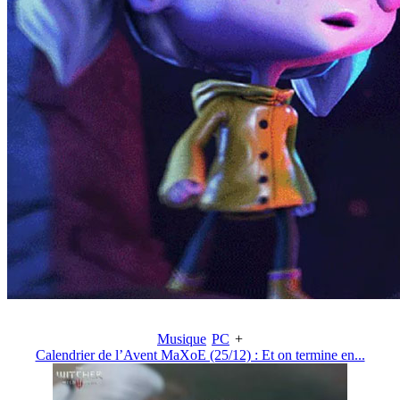
Musique
PC
+
Calendrier de l’Avent MaXoE (25/12) : Et on termine en...