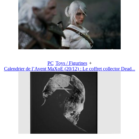
PC
Toys / Figurines
+
Calendrier de l’Avent MaXoE (20/12) : Le coffret collector Dead...