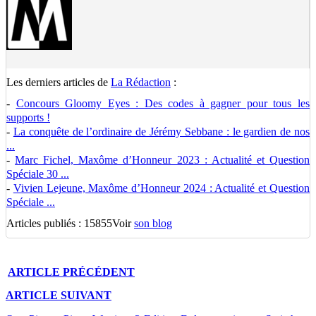
Les derniers articles de
La Rédaction
:
-
Concours Gloomy Eyes : Des codes à gagner pour tous les
supports !
-
La conquête de l’ordinaire de Jérémy Sebbane : le gardien de nos
...
-
Marc Fichel, Maxôme d’Honneur 2023 : Actualité et Question
Spéciale 30 ...
-
Vivien Lejeune, Maxôme d’Honneur 2024 : Actualité et Question
Spéciale ...
Articles publiés : 15855
Voir
son blog
ARTICLE
PRÉCÉDENT
ARTICLE
SUIVANT