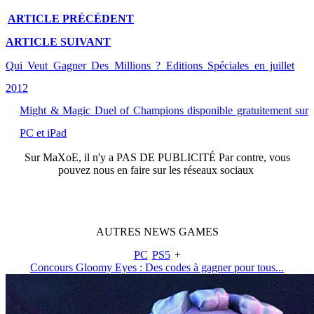
ARTICLE
PRÉCÉDENT
ARTICLE
SUIVANT
Qui Veut Gagner Des Millions ? Editions Spéciales en juillet
2012
Might & Magic Duel of Champions disponible gratuitement sur
PC et iPad
Sur
MaXoE
, il n'y a
PAS DE PUBLICITÉ
Par contre, vous
pouvez nous en faire sur les réseaux sociaux
AUTRES
NEWS
GAMES
PC
PS5
+
Concours Gloomy Eyes : Des codes à gagner pour tous...