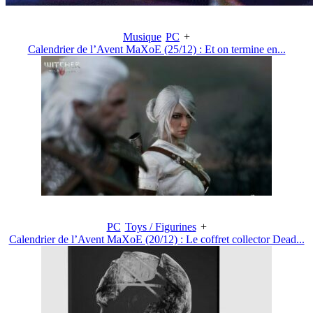
Musique
PC
+
Calendrier de l’Avent MaXoE (25/12) : Et on termine en...
PC
Toys / Figurines
+
Calendrier de l’Avent MaXoE (20/12) : Le coffret collector Dead...