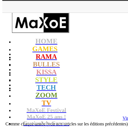
HOME
GAMES
RAMA
BULLES
KISSA
STYLE
TECH
ZOOM
TV
MaXoE Festival
MaXoE 25 ans !
Vi
Festival de Cannes
Comme chaque année (voir nos articles sur les éditions précédentes