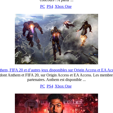
PC
PS4
Xbox One
hem, FIFA 20 et d’autres jeux disponibles sur Origin Access et EA Ac
dont Anthem et FIFA 20, sur Origin Access et EA Access. Les membres 
partenaires. Anthem est disponible ...
PC
PS4
Xbox One