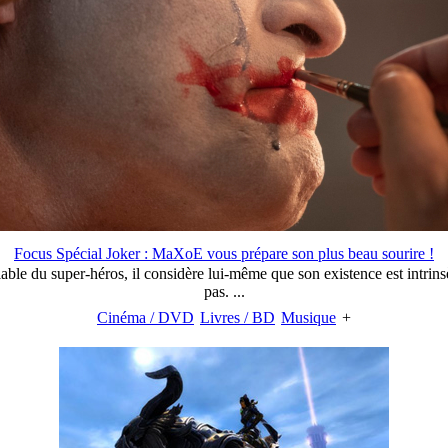
Focus Spécial Joker : MaXoE vous prépare son plus beau sourire !
able du super-héros, il considère lui-même que son existence est intrinsè
pas. ...
Cinéma / DVD
Livres / BD
Musique
+