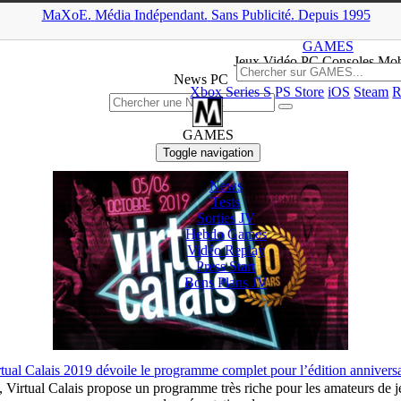
MaXoE.
Média
Indépendant.
▲
Sans Pub
licité
.
Depuis 1995
MaXoE
>
GAMES
>
News
>
PC
>
Page 23
GAMES
Jeux
Vidéo
PC Consoles Mob
News PC
Xbox Series S
PS Store
iOS
Steam
R
GAMES
Toggle navigation
News
Tests
Sorties
JV
Hebdo Games
Vidéo
Replay
Press Start
Bons Plans
JV
rtual Calais 2019 dévoile le programme complet pour l’édition anniversa
), Virtual Calais propose un programme très riche pour les amateurs de