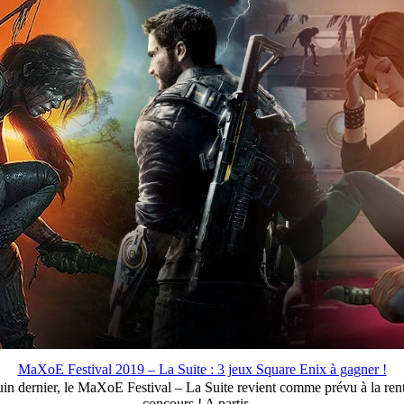
MaXoE Festival 2019 – La Suite : 3 jeux Square Enix à gagner !
in dernier, le MaXoE Festival – La Suite revient comme prévu à la rent
concours ! A partir ...