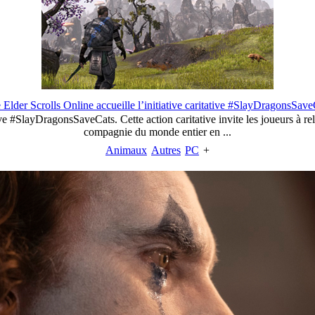
 Elder Scrolls Online accueille l’initiative caritative #SlayDragonsSave
e #SlayDragonsSaveCats. Cette action caritative invite les joueurs à rel
compagnie du monde entier en ...
Animaux
Autres
PC
+