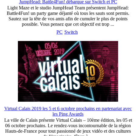
JumpHead: Battle4Fun! débarque sur Switch et PC
Light Maze et le studio JumpHead Team présentent JumpHead:
Battle4Fun! un party game déjanté où tous les sauts sont permis.
Sautez sur la tête de vos amis afin de cumuler le plus de points
possible. Vous pensez que cet objectif est trop ...
PC
Switch
Virtual Calais 2019 les 5 et 6 octobre prochains en partenariat avec
les Ping Awards
La ville de Calais présente Virtual Calais – 10ème édition, les 05 et
06 octobre prochains. Le rendez-vous incontournable de la région
Hauts-de-France pour tout passionné de jeux vidéo et des cultures