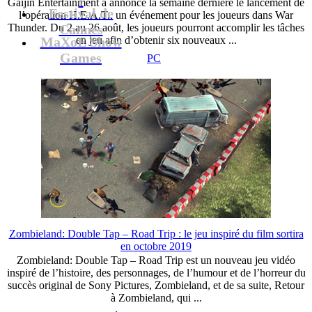
Gaijin Entertainment a annoncé la semaine dernière le lancement de
Festival de
l’opération H.E.A.T., un événement pour les joueurs dans War
Thunder. Du 2 au 26 août, les joueurs pourront accomplir les tâches
Cannes
MaXoE Show
en jeu afin d’obtenir six nouveaux ...
Games
PC
Zombieland: Double Tap – Road Trip : le jeu inspiré du film sortira
en octobre 2019
Zombieland: Double Tap – Road Trip est un nouveau jeu vidéo
inspiré de l’histoire, des personnages, de l’humour et de l’horreur du
succès original de Sony Pictures, Zombieland, et de sa suite, Retour
à Zombieland, qui ...