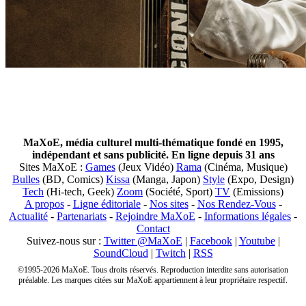
MaXoE, média culturel multi-thématique fondé en 1995,
indépendant et sans publicité. En ligne depuis 31 ans
Sites MaXoE :
Games
(Jeux Vidéo)
Rama
(Cinéma, Musique)
Bulles
(BD, Comics)
Kissa
(Manga, Japon)
Style
(Expo, Design)
Tech
(Hi-tech, Geek)
Zoom
(Société, Sport)
TV
(Emissions)
A propos
-
Ligne éditoriale
-
Nos sites
-
Nos Rendez-Vous
-
Actualité
-
Partenariats
-
Rejoindre MaXoE
-
Informations légales
-
Contact
Suivez-nous sur :
Twitter @MaXoE
|
Facebook
|
Youtube
|
SoundCloud
|
Twitch
|
RSS
©1995-2026 MaXoE. Tous droits réservés. Reproduction interdite sans autorisation
préalable. Les marques citées sur MaXoE appartiennent à leur propriétaire respectif.