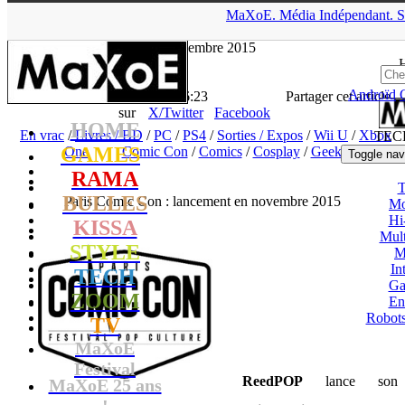
▲
MaXoE.
Média
Indépendant.
S
MaXoE
>
TECH
>
News
>
En vrac
>
Paris Comic Con : lancement
en novembre 2015
Androïd
La Rédaction
- 10.10.14, 16:23
Partager cet article
sur
X/Twitter
Facebook
HOME
En vrac
/
Livres / BD
/
PC
/
PS4
/
Sorties / Expos
/
Wii U
/
Xbox
TEC
GAMES
One
Comic Con
/
Comics
/
Cosplay
/
Geek
Toggle nav
RAMA
T
BULLES
Paris Comic Con : lancement en novembre 2015
Mo
Hi
KISSA
Mul
STYLE
M
In
TECH
Ga
ZOOM
En
Robots
TV
MaXoE
Festival
ReedPOP
lance son
MaXoE 25 ans
!