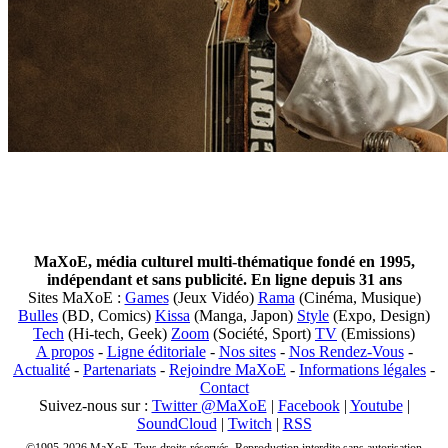
MaXoE, média culturel multi-thématique fondé en 1995,
indépendant et sans publicité. En ligne depuis 31 ans
Sites MaXoE :
Games
(Jeux Vidéo)
Rama
(Cinéma, Musique)
Bulles
(BD, Comics)
Kissa
(Manga, Japon)
Style
(Expo, Design)
Tech
(Hi-tech, Geek)
Zoom
(Société, Sport)
TV
(Emissions)
A propos
-
Ligne éditoriale
-
Nos sites
-
Nos Rendez-Vous
-
Actualité
-
Partenariats
-
Rejoindre MaXoE
-
Informations légales
-
Contact
Suivez-nous sur :
Twitter @MaXoE
|
Facebook
|
Youtube
|
SoundCloud
|
Twitch
|
RSS
©1995-2026 MaXoE. Tous droits réservés. Reproduction interdite sans autorisation