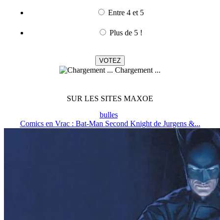
Entre 4 et 5
Plus de 5 !
Chargement ...
SUR LES SITES MAXOE
bulles
Comics en Vrac : Bat-Man Second Knight de Jurgens &...