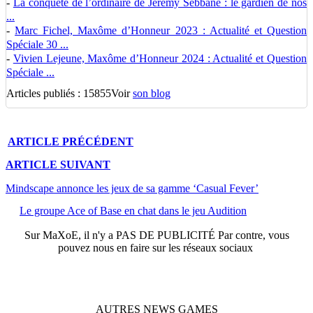
-
La conquête de l’ordinaire de Jérémy Sebbane : le gardien de nos
...
-
Marc Fichel, Maxôme d’Honneur 2023 : Actualité et Question
Spéciale 30 ...
-
Vivien Lejeune, Maxôme d’Honneur 2024 : Actualité et Question
Spéciale ...
Articles publiés : 15855
Voir
son blog
ARTICLE
PRÉCÉDENT
ARTICLE
SUIVANT
Mindscape annonce les jeux de sa gamme ‘Casual Fever’
Le groupe Ace of Base en chat dans le jeu Audition
Sur
MaXoE
, il n'y a
PAS DE PUBLICITÉ
Par contre, vous
pouvez nous en faire sur les réseaux sociaux
AUTRES
NEWS
GAMES