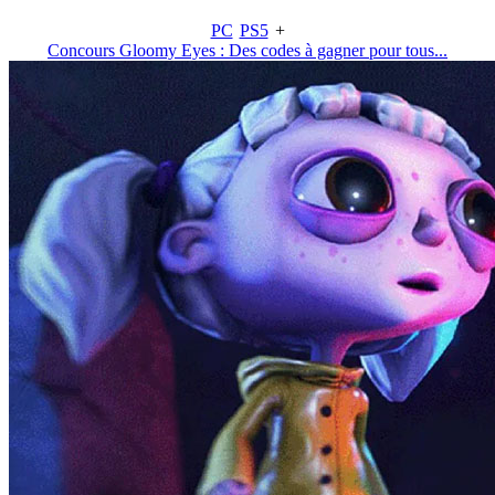
PC
PS5
+
Concours Gloomy Eyes : Des codes à gagner pour tous...