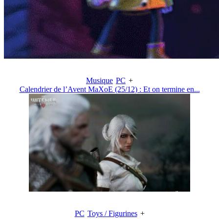
Musique
PC
+
Calendrier de l’Avent MaXoE (25/12) : Et on termine en...
PC
Toys / Figurines
+