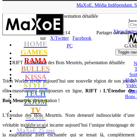
▲
MaXoE.
Média
Indépendant.
S
MaXoE
>
GAMES
>
News
>
PC
>
RIFT : L’Étendue des Bois
Meurtris, présentation détaillée
Jeux
Xbox Series
La Rédaction
- 12.01.11, 19:14
Partager cet article
sur
X/Twitter
Facebook
HOME
PC
GAM
GAMES
Toggle nav
RAMA
RIFT : L’Étendue des Bois Meurtris, présentation détaillée
N
BULLES
T
Sort
KISSA
Hebd
Trion Worlds révèle aujourd’hui une nouvelle région de son jeu de
STYLE
Vidé
rôle massivement multijoueurs en ligne,
RIFT : L’Étendue des
Pres
TECH
Bons 
Bois Meurtris
ZOOM
. Présentation !
TV
L’Étendue des Bois Meurtris. Nom demeuré indissociable d’une
MaXoE
Festival
véritable tragédie et qui incarne aujourd’hui l’unique témoignage de
MaXoE 25 ans
la majestueuse forêt enchantée qui se tenait là, complètement
!