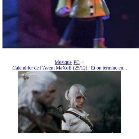
Musique
PC
+
Calendrier de l’Avent MaXoE (25/12) : Et on termine en...