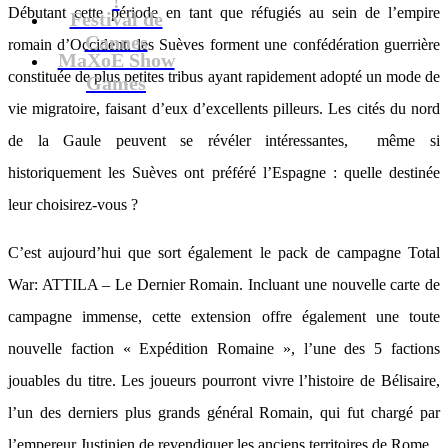
Débutant cette période en tant que réfugiés au sein de l’empire
Festival de
Cannes
romain d’Occident, les Suèves forment une confédération guerrière
MaXoE Show
constituée de plus petites tribus ayant rapidement adopté un mode de
Games
vie migratoire, faisant d’eux d’excellents pilleurs. Les cités du nord
de la Gaule peuvent se révéler intéressantes, même si
historiquement les Suèves ont préféré l’Espagne : quelle destinée
leur choisirez-vous ?
C’est aujourd’hui que sort également le pack de campagne Total
War: ATTILA – Le Dernier Romain. Incluant une nouvelle carte de
campagne immense, cette extension offre également une toute
nouvelle faction « Expédition Romaine », l’une des 5 factions
jouables du titre. Les joueurs pourront vivre l’histoire de Bélisaire,
l’un des derniers plus grands général Romain, qui fut chargé par
l’empereur Justinien de revendiquer les anciens territoires de Rome.