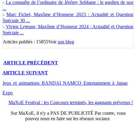
-
La conquête de l’ordinaire de Jérémy Sebbane : le gardien de nos
...
-
Marc Fichel, Maxôme d’Honneur 2023 : Actualité et Question
Spéciale 30 ...
-
Vivien Lejeune, Maxôme d’Honneur 2024 : Actualité et Question
Spéciale ...
Articles publiés : 15855
Voir
son blog
ARTICLE
PRÉCÉDENT
ARTICLE
SUIVANT
Jeux et animations BANDAI NAMCO Entertainment à Japan
Expo
MaXoE Festival : les Concours terminés, les gagnants prévenus !
Sur
MaXoE
, il n'y a
PAS DE PUBLICITÉ
Par contre, vous
pouvez nous en faire sur les réseaux sociaux