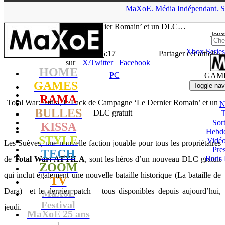
▲
MaXoE.
Média
Indépendant.
S
MaXoE
>
GAMES
>
News
>
PC
>
Total War: Attila, le Pack de
Campagne ‘Le Dernier Romain’ et un DLC…
Jeux
Xbox Series
La Rédaction
- 25.06.15, 15:17
Partager cet article
sur
X/Twitter
Facebook
HOME
PC
GAM
GAMES
Toggle nav
RAMA
Total War: Attila, le Pack de Campagne ‘Le Dernier Romain’ et un
N
BULLES
DLC gratuit
T
Sort
KISSA
Hebd
STYLE
Vidé
Les Suèves, une nouvelle faction jouable pour tous les propriétaires
Pres
TECH
Bons 
de
Total War: ATTILA
, sont les héros d’un nouveau DLC gratuit
ZOOM
qui inclut également une nouvelle bataille historique (La bataille de
TV
Dara) et le dernier patch – tous disponibles depuis aujourd’hui,
MaXoE
Festival
jeudi.
MaXoE 25 ans
!