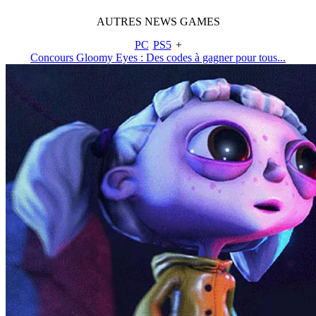
AUTRES
NEWS
GAMES
PC
PS5
+
Concours Gloomy Eyes : Des codes à gagner pour tous...