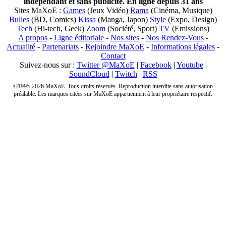
indépendant et sans publicité. En ligne depuis 31 ans
Sites MaXoE :
Games
(Jeux Vidéo)
Rama
(Cinéma, Musique)
Bulles
(BD, Comics)
Kissa
(Manga, Japon)
Style
(Expo, Design)
Tech
(Hi-tech, Geek)
Zoom
(Société, Sport)
TV
(Emissions)
A propos
-
Ligne éditoriale
-
Nos sites
-
Nos Rendez-Vous
-
Actualité
-
Partenariats
-
Rejoindre MaXoE
-
Informations légales
-
Contact
Suivez-nous sur :
Twitter @MaXoE
|
Facebook
|
Youtube
|
SoundCloud
|
Twitch
|
RSS
©1995-2026 MaXoE. Tous droits réservés. Reproduction interdite sans autorisation
préalable. Les marques citées sur MaXoE appartiennent à leur propriétaire respectif.