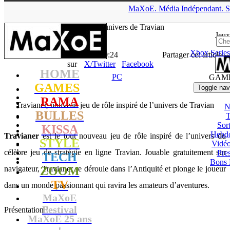
▲
MaXoE.
Média
Indépendant.
S
MaXoE
>
GAMES
>
News
>
PC
>
Travianer, nouveau jeu de rôle
inspiré de l’univers de Travian
Jeux
Xbox Series
La Rédaction
- 30.04.12, 19:24
Partager cet article
sur
X/Twitter
Facebook
HOME
PC
GAM
GAMES
Toggle nav
RAMA
Travianer, nouveau jeu de rôle inspiré de l’univers de Travian
N
BULLES
T
Sort
KISSA
Hebd
Travianer
est le tout nouveau jeu de rôle inspiré de l’univers du
STYLE
Vidé
célèbre jeu de stratégie en ligne Travian. Jouable gratuitement sur
Pres
TECH
Bons 
navigateur, Travianer se déroule dans l’Antiquité et plonge le joueur
ZOOM
TV
dans un monde passionnant qui ravira les amateurs d’aventures.
MaXoE
Festival
Présentation !
MaXoE 25 ans
!