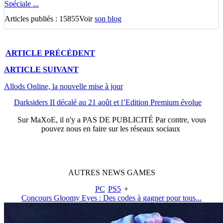
Spéciale ...
Articles publiés : 15855
Voir
son blog
ARTICLE
PRÉCÉDENT
ARTICLE
SUIVANT
Allods Online, la nouvelle mise à jour
Darksiders II décalé au 21 août et l’Edition Premium évolue
Sur
MaXoE
, il n'y a
PAS DE PUBLICITÉ
Par contre, vous
pouvez nous en faire sur les réseaux sociaux
AUTRES
NEWS
GAMES
PC
PS5
+
Concours Gloomy Eyes : Des codes à gagner pour tous...