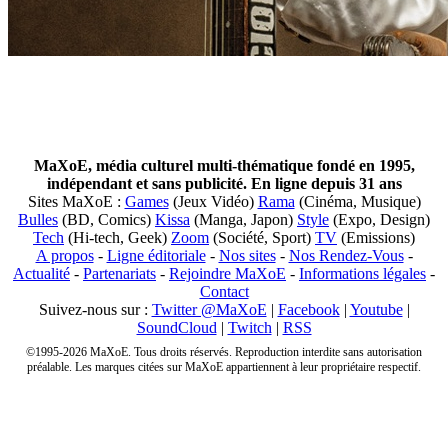
MaXoE, média culturel multi-thématique fondé en 1995,
indépendant et sans publicité. En ligne depuis 31 ans
Sites MaXoE :
Games
(Jeux Vidéo)
Rama
(Cinéma, Musique)
Bulles
(BD, Comics)
Kissa
(Manga, Japon)
Style
(Expo, Design)
Tech
(Hi-tech, Geek)
Zoom
(Société, Sport)
TV
(Emissions)
A propos
-
Ligne éditoriale
-
Nos sites
-
Nos Rendez-Vous
-
Actualité
-
Partenariats
-
Rejoindre MaXoE
-
Informations légales
-
Contact
Suivez-nous sur :
Twitter @MaXoE
|
Facebook
|
Youtube
|
SoundCloud
|
Twitch
|
RSS
©1995-2026 MaXoE. Tous droits réservés. Reproduction interdite sans autorisation
préalable. Les marques citées sur MaXoE appartiennent à leur propriétaire respectif.