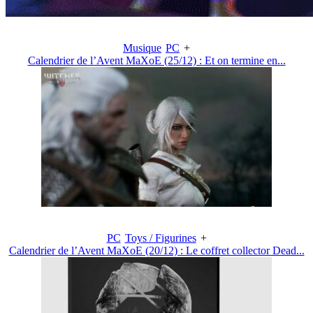
Musique
PC
+
Calendrier de l’Avent MaXoE (25/12) : Et on termine en...
PC
Toys / Figurines
+
Calendrier de l’Avent MaXoE (20/12) : Le coffret collector Dead...