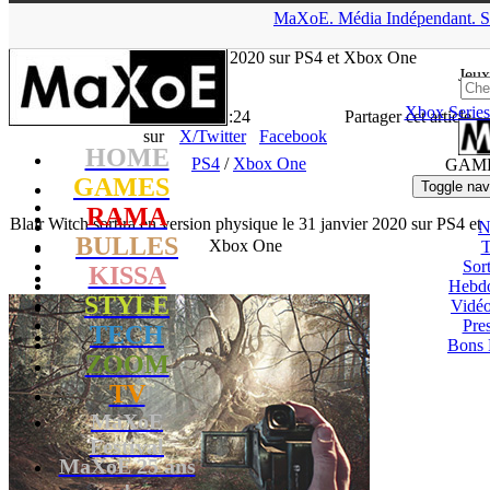
▲
MaXoE.
Média
Indépendant.
S
MaXoE
>
GAMES
>
News
>
PS4
>
Blair Witch sortira en version
physique le 31 janvier 2020 sur PS4 et Xbox One
Jeux
Xbox Series
La Rédaction
- 17.12.19, 11:24
Partager cet article
sur
X/Twitter
Facebook
HOME
PS4
/
Xbox One
GAM
GAMES
Toggle nav
RAMA
Blair Witch sortira en version physique le 31 janvier 2020 sur PS4 et
N
BULLES
Xbox One
T
Sort
KISSA
Hebd
STYLE
Vidé
Pres
TECH
Bons 
ZOOM
TV
MaXoE
Festival
MaXoE 25 ans
!