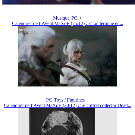
Musique
PC
+
Calendrier de l’Avent MaXoE (25/12) : Et on termine en...
PC
Toys / Figurines
+
Calendrier de l’Avent MaXoE (20/12) : Le coffret collector Dead...