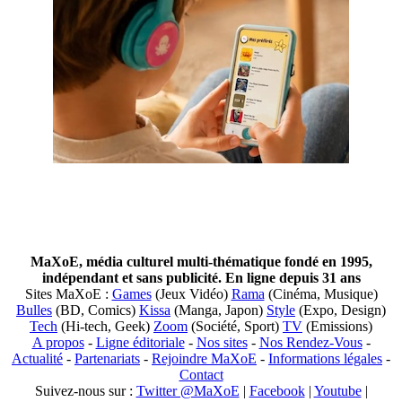
MaXoE, média culturel multi-thématique fondé en 1995,
indépendant et sans publicité. En ligne depuis 31 ans
Sites MaXoE :
Games
(Jeux Vidéo)
Rama
(Cinéma, Musique)
Bulles
(BD, Comics)
Kissa
(Manga, Japon)
Style
(Expo, Design)
Tech
(Hi-tech, Geek)
Zoom
(Société, Sport)
TV
(Emissions)
A propos
-
Ligne éditoriale
-
Nos sites
-
Nos Rendez-Vous
-
Actualité
-
Partenariats
-
Rejoindre MaXoE
-
Informations légales
-
Contact
Suivez-nous sur :
Twitter @MaXoE
|
Facebook
|
Youtube
|