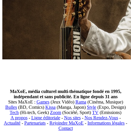
MaXoE, média culturel multi-thématique fondé en 1995,
indépendant et sans publicité. En ligne depuis 31 ans
Sites MaXoE :
Games
(Jeux Vidéo)
Rama
(Cinéma, Musique)
Bulles
(BD, Comics)
Kissa
(Manga, Japon)
Style
(Expo, Design)
Tech
(Hi-tech, Geek)
Zoom
(Société, Sport)
TV
(Emissions)
A propos
-
Ligne éditoriale
-
Nos sites
-
Nos Rendez-Vous
-
Actualité
-
Partenariats
-
Rejoindre MaXoE
-
Informations légales
-
Contact