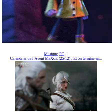
Musique
PC
+
Calendrier de l’Avent MaXoE (25/12) : Et on termine en...