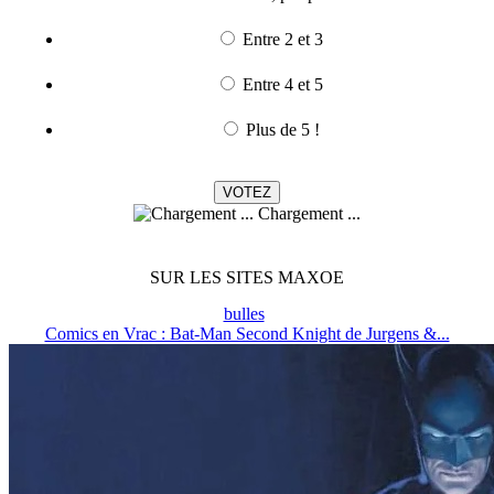
Entre 2 et 3
Entre 4 et 5
Plus de 5 !
Chargement ...
SUR LES SITES MAXOE
bulles
Comics en Vrac : Bat-Man Second Knight de Jurgens &...