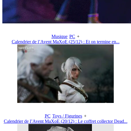
Musique
PC
+
Calendrier de l’Avent MaXoE (25/12) : Et on termine en...
PC
Toys / Figurines
+
Calendrier de l’Avent MaXoE (20/12) : Le coffret collector Dead...