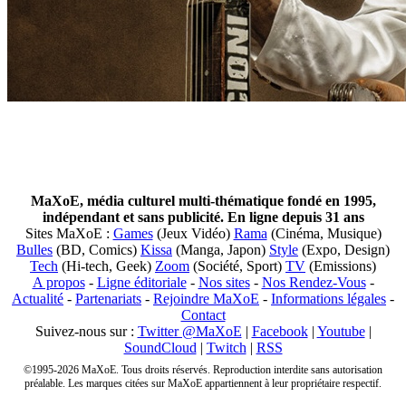
MaXoE, média culturel multi-thématique fondé en 1995,
indépendant et sans publicité. En ligne depuis 31 ans
Sites MaXoE :
Games
(Jeux Vidéo)
Rama
(Cinéma, Musique)
Bulles
(BD, Comics)
Kissa
(Manga, Japon)
Style
(Expo, Design)
Tech
(Hi-tech, Geek)
Zoom
(Société, Sport)
TV
(Emissions)
A propos
-
Ligne éditoriale
-
Nos sites
-
Nos Rendez-Vous
-
Actualité
-
Partenariats
-
Rejoindre MaXoE
-
Informations légales
-
Contact
Suivez-nous sur :
Twitter @MaXoE
|
Facebook
|
Youtube
|
SoundCloud
|
Twitch
|
RSS
©1995-2026 MaXoE. Tous droits réservés. Reproduction interdite sans autorisation
préalable. Les marques citées sur MaXoE appartiennent à leur propriétaire respectif.