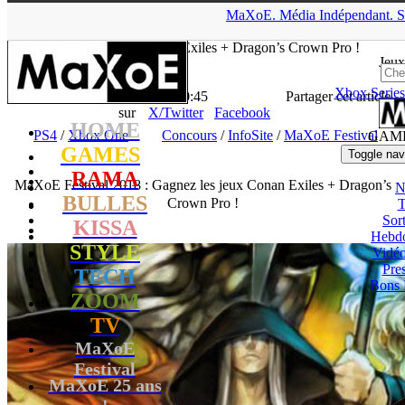
▲
MaXoE.
Média
Indépendant.
S
MaXoE
>
GAMES
>
News
>
PS4
>
MaXoE Festival 2018 :
Gagnez les jeux Conan Exiles + Dragon’s Crown Pro !
Jeux
Xbox Series
La Rédaction
- 03.06.18, 10:45
Partager cet article
sur
X/Twitter
Facebook
HOME
PS4
/
Xbox One
Concours
/
InfoSite
/
MaXoE Festival
GAM
GAMES
Toggle nav
RAMA
MaXoE Festival 2018 : Gagnez les jeux Conan Exiles + Dragon’s
N
BULLES
Crown Pro !
T
Sort
KISSA
Hebd
STYLE
Vidé
Pres
TECH
Bons 
ZOOM
TV
MaXoE
Festival
MaXoE 25 ans
!