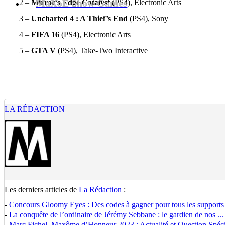
MaXoE Show Games
2 –
Mirror’s Edge Catalyst
(PS4), Electronic Arts
3 –
Uncharted 4 : A Thief’s End
(PS4), Sony
4 –
FIFA 16
(PS4), Electronic Arts
5 –
GTA V
(PS4), Take-Two Interactive
LA RÉDACTION
Les derniers articles de
La Rédaction
:
-
Concours Gloomy Eyes : Des codes à gagner pour tous les supports
-
La conquête de l’ordinaire de Jérémy Sebbane : le gardien de nos ...
-
Marc Fichel, Maxôme d’Honneur 2023 : Actualité et Question Spécia