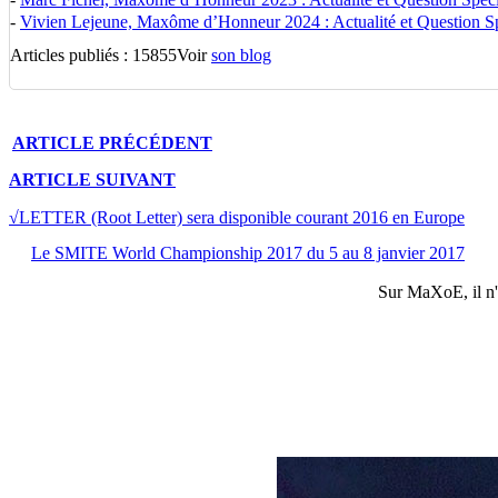
-
Vivien Lejeune, Maxôme d’Honneur 2024 : Actualité et Question Spé
Articles publiés : 15855
Voir
son blog
ARTICLE
PRÉCÉDENT
ARTICLE
SUIVANT
√LETTER (Root Letter) sera disponible courant 2016 en Europe
Le SMITE World Championship 2017 du 5 au 8 janvier 2017
Sur
MaXoE
, il 