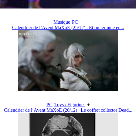
Musique
PC
+
Calendrier de l’Avent MaXoE (25/12) : Et on termine en...
PC
Toys / Figurines
+
Calendrier de l’Avent MaXoE (20/12) : Le coffret collector Dead...