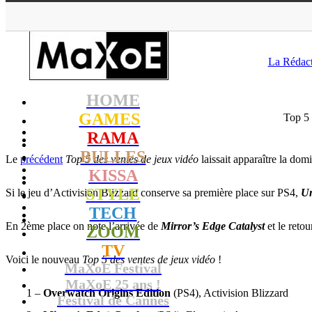
MaXoE
>
GAMES
>
N
La Rédac
HOME
GAMES
Top 5 
RAMA
BULLES
Le
précédent
Top 5 des ventes de jeux vidéo
laissait apparaître la domi
KISSA
STYLE
Si le jeu d’Activision Blizzard conserve sa première place sur PS4,
Un
TECH
En 2ème place on note l’arrivée de
Mirror’s Edge Catalyst
et le reto
ZOOM
TV
Voici le nouveau
Top 5 des ventes de jeux vidéo
!
MaXoE Festival
MaXoE 25 ans !
1 –
Overwatch Origins Edition
(PS4), Activision Blizzard
Festival de Cannes