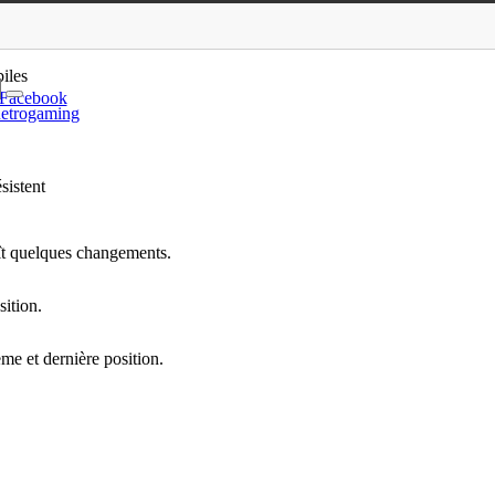
ion et Uncharted 4 rési…
iles
Facebook
etrogaming
sistent
ît quelques changements.
sition.
me et dernière position.