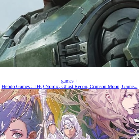
games
+
Hebdo Games : THQ Nordic, Ghost Recon, Crimson Moon, Game...