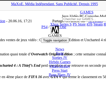
MaXoE.
Média
Indépendant.
▲
Sans Pub
licité
.
Depuis 1995
ews
>
PS4
>
Top 5 des ventes de jeux vidéo : Overwatch Origins Edit
GAMES
Jeux
Vidéo
PC Consoles Mob
tion
- 20.06.16, 17:21
Partager cet article sur
X/Twitter
Xbox Series S
PS Store
iOS
Steam
R
PS4
/
Xbox One
GAMES
des ventes de jeux vidéo : Overwatch Origins Edition et Uncharted 4 ré
Toggle navigation
News
Tests
nation quasi totale d’
Overwatch Origins Edition
; cette semaine conna
Sorties
JV
Hebdo Games
charted 4 : A Thief’s End
perd une place et se retrouve en seconde po
Vidéo
Replay
Press Start
Bons Plans
JV
ur en 4ème place de
FIFA 16
avec
GTA V
qui ferme le classement en 5è