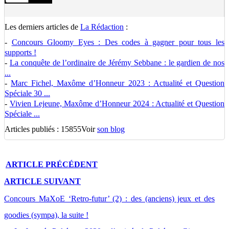
Les derniers articles de
La Rédaction
:
-
Concours Gloomy Eyes : Des codes à gagner pour tous les
supports !
-
La conquête de l’ordinaire de Jérémy Sebbane : le gardien de nos
...
-
Marc Fichel, Maxôme d’Honneur 2023 : Actualité et Question
Spéciale 30 ...
-
Vivien Lejeune, Maxôme d’Honneur 2024 : Actualité et Question
Spéciale ...
Articles publiés : 15855
Voir
son blog
ARTICLE
PRÉCÉDENT
ARTICLE
SUIVANT
Concours MaXoE ‘Retro-futur’ (2) : des (anciens) jeux et des
goodies (sympa), la suite !