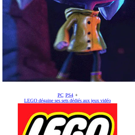
PC
PS4
+
LEGO dégaine ses sets dédiés aux jeux vidéo