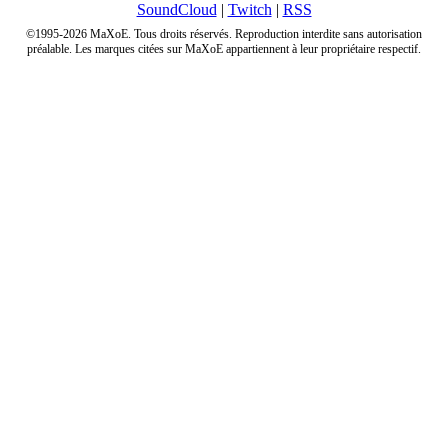
SoundCloud
|
Twitch
|
RSS
©1995-2026 MaXoE. Tous droits réservés. Reproduction interdite sans autorisation
préalable. Les marques citées sur MaXoE appartiennent à leur propriétaire respectif.