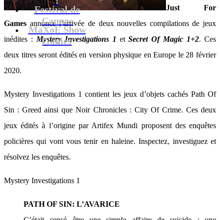
Just For
Festival de
Cannes
Games
annonce l’arrivée de deux nouvelles compilations de jeux
MaXoE Show
inédites :
Mystery Investigations 1
et
Secret Of Magic 1+2
. Ces
Games
deux titres seront édités en version physique en Europe le 28 février
2020.
Mystery Investigations 1 contient les jeux d’objets cachés Path Of
Sin : Greed ainsi que Noir Chronicles : City Of Crime. Ces deux
jeux édités à l’origine par Artifex Mundi proposent des enquêtes
policières qui vont vous tenir en haleine. Inspectez, investiguez et
résolvez les enquêtes.
Mystery Investigations 1
PATH OF SIN: L’AVARICE
C’était censé être une simple affaire de suicide ; une