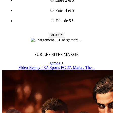
Entre 2 et 3
Entre 4 et 5
Plus de 5 !
Chargement ...
SUR LES SITES MAXOE
games
+
Vidéo Replay : EA Sports FC 27, Mafia : The...