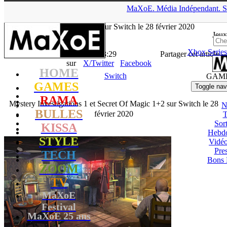
▲
MaXoE.
Média
Indépendant.
S
MaXoE
>
GAMES
>
News
>
Switch
>
Mystery Investigations 1 et
Secret Of Magic 1+2 sur Switch le 28 février 2020
Jeux
Xbox Series
La Rédaction
- 06.02.20, 13:29
Partager cet article
sur
X/Twitter
Facebook
HOME
Switch
GAM
GAMES
Toggle nav
RAMA
Mystery Investigations 1 et Secret Of Magic 1+2 sur Switch le 28
N
BULLES
février 2020
T
Sort
KISSA
Hebd
STYLE
Vidé
Pres
TECH
Bons 
ZOOM
TV
MaXoE
Festival
MaXoE 25 ans
!