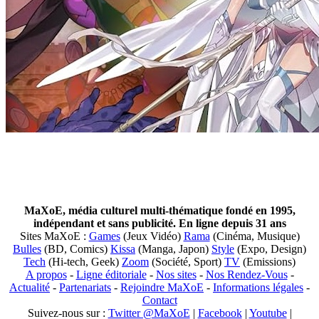
MaXoE, média culturel multi-thématique fondé en 1995,
indépendant et sans publicité. En ligne depuis 31 ans
Sites MaXoE :
Games
(Jeux Vidéo)
Rama
(Cinéma, Musique)
Bulles
(BD, Comics)
Kissa
(Manga, Japon)
Style
(Expo, Design)
Tech
(Hi-tech, Geek)
Zoom
(Société, Sport)
TV
(Emissions)
A propos
-
Ligne éditoriale
-
Nos sites
-
Nos Rendez-Vous
-
Actualité
-
Partenariats
-
Rejoindre MaXoE
-
Informations légales
-
Contact
Suivez-nous sur :
Twitter @MaXoE
|
Facebook
|
Youtube
|