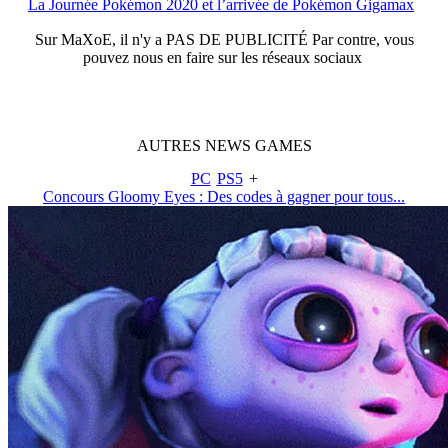
La Journée Pokémon 2020 et l’arrivée de Pokémon Gigamax
Sur
MaXoE
, il n'y a
PAS DE PUBLICITÉ
Par contre, vous
pouvez nous en faire sur les réseaux sociaux
AUTRES
NEWS
GAMES
PC
PS5
+
Concours Gloomy Eyes : Des codes à gagner pour tous...