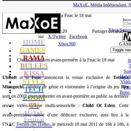
▲
MaXoE.
Média
Indépendant.
S
MaXoE
>
GAMES
>
News
>
Xbox360
>
Child Of Eden en avant-
première à la Fnac le 18 mai
Jeux
Xbox Series
La Rédaction
- 11.05.11, 13:20
Partager cet article
sur
X/Twitter
Facebook
HOME
Xbox360
GAM
GAMES
Toggle nav
RAMA
Child Of Eden en avant-première à la Fnac le 18 mai
N
BULLES
T
Sort
KISSA
Hebd
Ubisoft
et la
Fnac
annoncent la venue exclusive de
Tetsuya
STYLE
Vidé
Mizuguchi
, créateur de génie et visionnaire à l’origine du jeu
Rez
Pres
TECH
Bons 
sorti en 2002, pour présenter en avant-première au public sa dernière
ZOOM
TV
œuvre vidéo-ludique multi-sensorielle :
Child Of Eden
. Cette
MaXoE
avant-première, suivie d’une dédicace exclusive, aura lieu à la
Festival
MaXoE 25 ans
FNAC Forum des Halles, le mercredi 18 mai 2011 de 16h à 18h, à
!