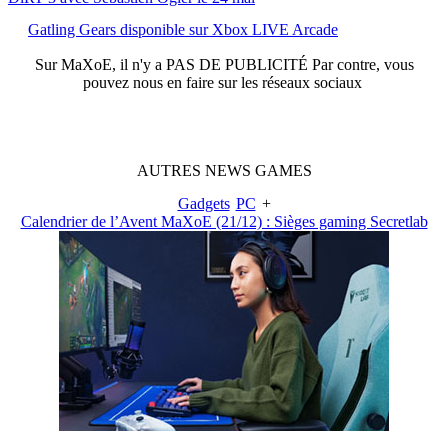
Gatling Gears disponible sur Xbox LIVE Arcade
Sur
MaXoE
, il n'y a
PAS DE PUBLICITÉ
Par contre, vous
pouvez nous en faire sur les réseaux sociaux
AUTRES
NEWS
GAMES
Gadgets
PC
+
Calendrier de l’Avent MaXoE (21/12) : Sièges gaming Secretlab