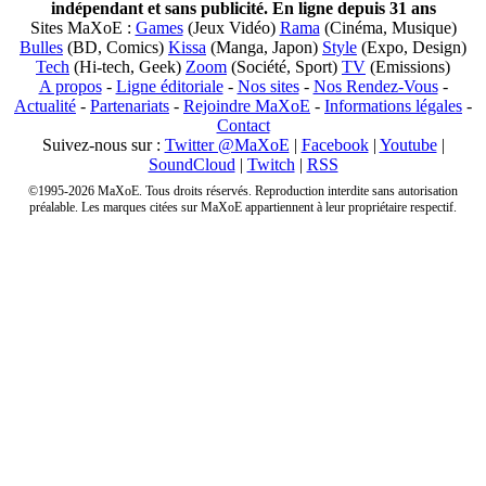
indépendant et sans publicité. En ligne depuis 31 ans
Sites MaXoE :
Games
(Jeux Vidéo)
Rama
(Cinéma, Musique)
Bulles
(BD, Comics)
Kissa
(Manga, Japon)
Style
(Expo, Design)
Tech
(Hi-tech, Geek)
Zoom
(Société, Sport)
TV
(Emissions)
A propos
-
Ligne éditoriale
-
Nos sites
-
Nos Rendez-Vous
-
Actualité
-
Partenariats
-
Rejoindre MaXoE
-
Informations légales
-
Contact
Suivez-nous sur :
Twitter @MaXoE
|
Facebook
|
Youtube
|
SoundCloud
|
Twitch
|
RSS
©1995-2026 MaXoE. Tous droits réservés. Reproduction interdite sans autorisation
préalable. Les marques citées sur MaXoE appartiennent à leur propriétaire respectif.