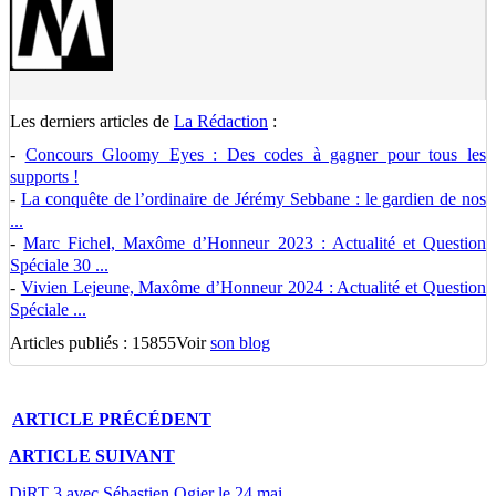
Les derniers articles de
La Rédaction
:
-
Concours Gloomy Eyes : Des codes à gagner pour tous les
supports !
-
La conquête de l’ordinaire de Jérémy Sebbane : le gardien de nos
...
-
Marc Fichel, Maxôme d’Honneur 2023 : Actualité et Question
Spéciale 30 ...
-
Vivien Lejeune, Maxôme d’Honneur 2024 : Actualité et Question
Spéciale ...
Articles publiés : 15855
Voir
son blog
ARTICLE
PRÉCÉDENT
ARTICLE
SUIVANT
DiRT 3 avec Sébastien Ogier le 24 mai