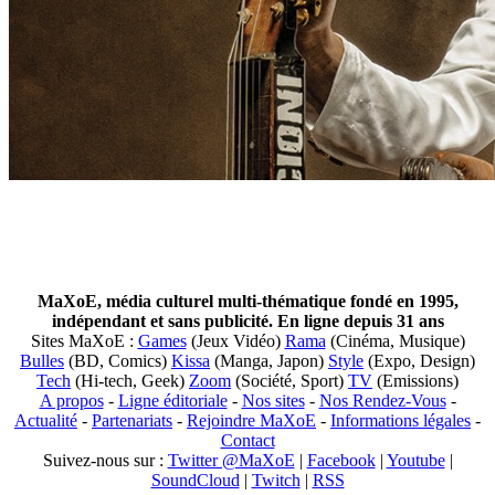
MaXoE, média culturel multi-thématique fondé en 1995,
indépendant et sans publicité. En ligne depuis 31 ans
Sites MaXoE :
Games
(Jeux Vidéo)
Rama
(Cinéma, Musique)
Bulles
(BD, Comics)
Kissa
(Manga, Japon)
Style
(Expo, Design)
Tech
(Hi-tech, Geek)
Zoom
(Société, Sport)
TV
(Emissions)
A propos
-
Ligne éditoriale
-
Nos sites
-
Nos Rendez-Vous
-
Actualité
-
Partenariats
-
Rejoindre MaXoE
-
Informations légales
-
Contact
Suivez-nous sur :
Twitter @MaXoE
|
Facebook
|
Youtube
|
SoundCloud
|
Twitch
|
RSS