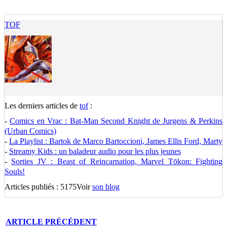
TOF
Les derniers articles de
tof
:
-
Comics en Vrac : Bat-Man Second Knight de Jurgens & Perkins
(Urban Comics)
-
La Playlist : Bartok de Marco Bartoccioni, James Ellis Ford, Marty
-
Streamy Kids : un baladeur audio pour les plus jeunes
-
Sorties JV : Beast of Reincarnation, Marvel Tōkon: Fighting
Souls!
Articles publiés : 5175
Voir
son blog
ARTICLE
PRÉCÉDENT