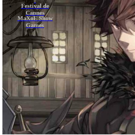
Festival de
Cannes
MaXoE Show
Games