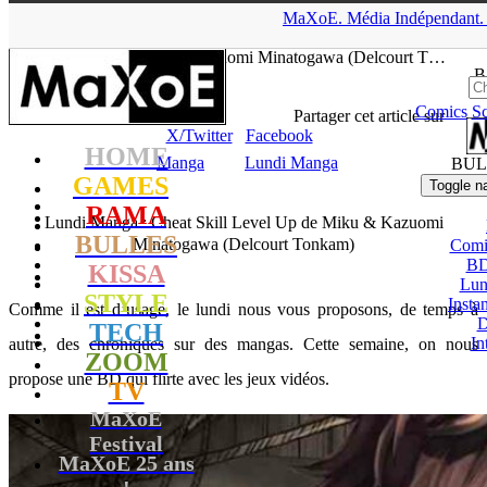
▲
MaXoE.
Média
Indépendant.
MaXoE
>
KISSA
>
Dossiers
>
Manga
>
Lundi Manga : Cheat Skill
Level Up de Miku & Kazuomi Minatogawa (Delcourt T…
B
Comics
Sc
tof
- 27.02.23, 16:26
Partager cet article sur
X/Twitter
Facebook
HOME
Manga
Lundi Manga
BUL
GAMES
Toggle n
RAMA
Lundi Manga : Cheat Skill Level Up de Miku & Kazuomi
BULLES
Minatogawa (Delcourt Tonkam)
Comi
BD
KISSA
Lun
STYLE
Insta
Comme il est d’usage, le lundi nous vous proposons, de temps à
D
TECH
In
autre, des chroniques sur des mangas. Cette semaine, on nous
ZOOM
propose une BD qui flirte avec les jeux vidéos.
TV
MaXoE
Festival
MaXoE 25 ans
!