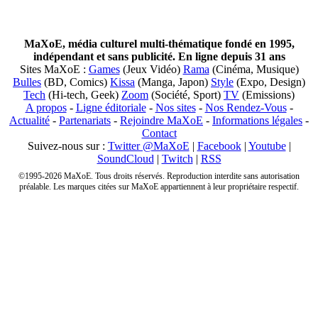
MaXoE, média culturel multi-thématique fondé en 1995,
indépendant et sans publicité. En ligne depuis 31 ans
Sites MaXoE :
Games
(Jeux Vidéo)
Rama
(Cinéma, Musique)
Bulles
(BD, Comics)
Kissa
(Manga, Japon)
Style
(Expo, Design)
Tech
(Hi-tech, Geek)
Zoom
(Société, Sport)
TV
(Emissions)
A propos
-
Ligne éditoriale
-
Nos sites
-
Nos Rendez-Vous
-
Actualité
-
Partenariats
-
Rejoindre MaXoE
-
Informations légales
-
Contact
Suivez-nous sur :
Twitter @MaXoE
|
Facebook
|
Youtube
|
SoundCloud
|
Twitch
|
RSS
©1995-2026 MaXoE. Tous droits réservés. Reproduction interdite sans autorisation
préalable. Les marques citées sur MaXoE appartiennent à leur propriétaire respectif.