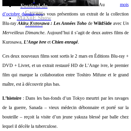
Au
mois
Festival de
Cannes
d’octobre dernier
nous vous présentions un extrait de la collection
MaXoE Show
Blu-ray
Akira Kurosawa : Les Années Toho
de
WildSide
avec
Un
Games
Merveilleux Dimanche
. Aujourd’hui il s’agit de deux autres films de
Kurosawa,
L’Ange ivre
et
Chien enragé
.
Ces deux nouveaux films sont sortis le 2 mars en Éditions Blu-ray +
DVD + Livret, et un extrait restauré HD de L’Ange ivre, le premier
film qui marque la collaboration entre Toshiro Mifune et le grand
maître, est à découvrir plus bas.
L’histoire
: Dans les bas-fonds d’un Tokyo meurtri par les ravages
de la guerre, Sanada – vieux médecin débonnaire et porté sur la
bouteille – reçoit la visite d’un jeune yakuza blessé par balle chez
lequel il décèle la tuberculose.