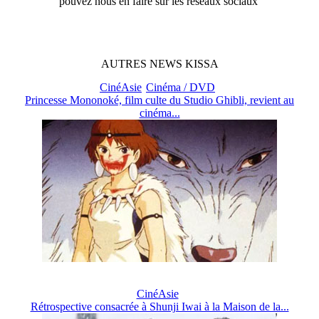
pouvez nous en faire sur les réseaux sociaux
AUTRES
NEWS
KISSA
CinéAsie
Cinéma / DVD
Princesse Mononoké, film culte du Studio Ghibli, revient au
cinéma...
CinéAsie
Rétrospective consacrée à Shunji Iwai à la Maison de la...