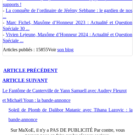
supports !
-
La conquête de l’ordinaire de Jérémy Sebbane : le gardien de nos
...
-
Marc Fichel, Maxôme d’Honneur 2023 : Actualité et Question
Spéciale 30 ...
-
Vivien Lejeune, Maxôme d’Honneur 2024 : Actualité et Question
Spéciale ...
Articles publiés : 15855
Voir
son blog
ARTICLE
PRÉCÉDENT
ARTICLE
SUIVANT
Le Fantôme de Canterville de Yann Samuell avec Audrey Fleurot
et Michaël Youn : la bande-annonce
Soleil de Plomb de Dalibor Matanic avec Tihana Lazovic : la
bande-annonce
Sur
MaXoE
, il n'y a
PAS DE PUBLICITÉ
Par contre, vous