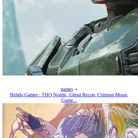
games
+
Hebdo Games : THQ Nordic, Ghost Recon, Crimson Moon,
Game...