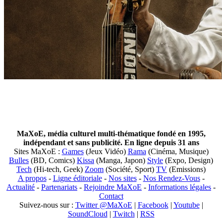
MaXoE, média culturel multi-thématique fondé en 1995,
indépendant et sans publicité. En ligne depuis 31 ans
Sites MaXoE :
Games
(Jeux Vidéo)
Rama
(Cinéma, Musique)
Bulles
(BD, Comics)
Kissa
(Manga, Japon)
Style
(Expo, Design)
Tech
(Hi-tech, Geek)
Zoom
(Société, Sport)
TV
(Emissions)
A propos
-
Ligne éditoriale
-
Nos sites
-
Nos Rendez-Vous
-
Actualité
-
Partenariats
-
Rejoindre MaXoE
-
Informations légales
-
Contact
Suivez-nous sur :
Twitter @MaXoE
|
Facebook
|
Youtube
|
SoundCloud
|
Twitch
|
RSS