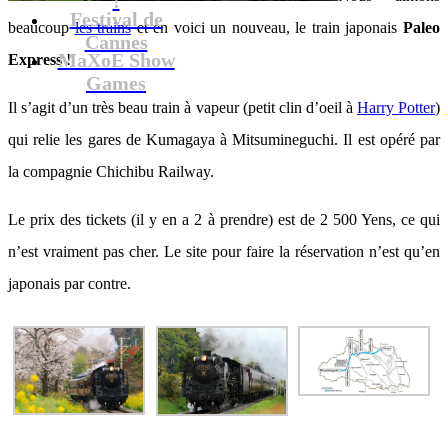
Festival de
beaucoup
les trains
et en voici un nouveau, le train japonais
Paleo
Cannes
MaXoE Show
Express
!
Games
Il s’agit d’un très beau train à vapeur (petit clin d’oeil à
Harry Potter
)
qui relie les gares de Kumagaya à Mitsumineguchi. Il est opéré par
la compagnie Chichibu Railway.
Le prix des tickets (il y en a 2 à prendre) est de 2 500 Yens, ce qui
n’est vraiment pas cher. Le site pour faire la réservation n’est qu’en
japonais par contre.