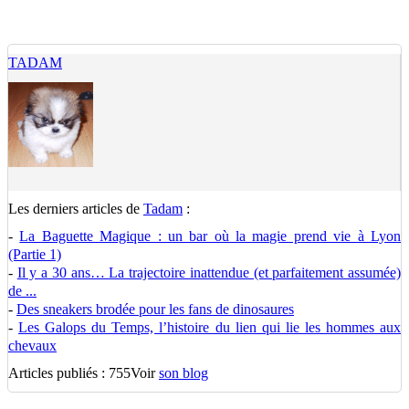
TADAM
Les derniers articles de
Tadam
:
-
La Baguette Magique : un bar où la magie prend vie à Lyon
(Partie 1)
-
Il y a 30 ans… La trajectoire inattendue (et parfaitement assumée)
de ...
-
Des sneakers brodée pour les fans de dinosaures
-
Les Galops du Temps, l’histoire du lien qui lie les hommes aux
chevaux
Articles publiés : 755
Voir
son blog