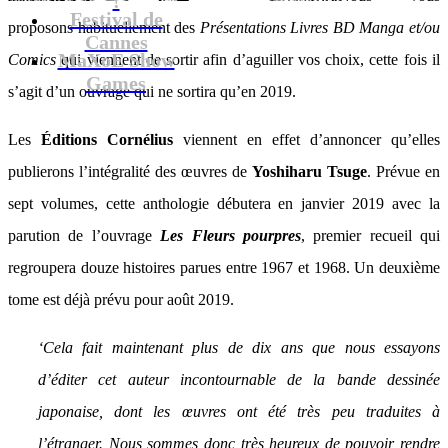
Festival de
proposons habituellement des
Présentations Livres BD Manga et/ou
Cannes
MaXoE Show
Comics
qui viennent de sortir afin d’aguiller vos choix, cette fois il
Games
s’agit d’un ouvrage qui ne sortira qu’en 2019.
Les
Éditions Cornélius
viennent en effet d’annoncer qu’elles
publierons l’intégralité des œuvres de
Yoshiharu Tsuge
. Prévue en
sept volumes, cette anthologie débutera en janvier 2019 avec la
parution de l’ouvrage
Les Fleurs pourpres
, premier recueil qui
regroupera douze histoires parues entre 1967 et 1968. Un deuxième
tome est déjà prévu pour août 2019.
‘Cela fait maintenant plus de dix ans que nous essayons
d’éditer cet auteur incontournable de la bande dessinée
japonaise, dont les œuvres ont été très peu traduites à
l’étranger. Nous sommes donc très heureux de pouvoir rendre