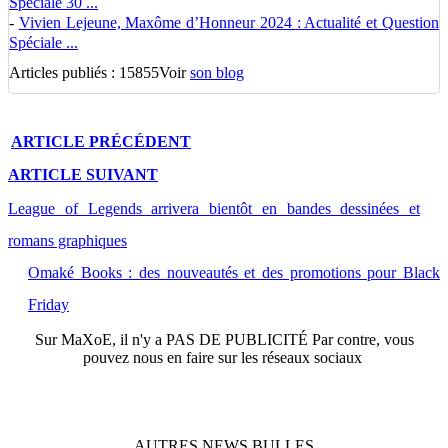
Spéciale 30 ...
-
Vivien Lejeune, Maxôme d’Honneur 2024 : Actualité et Question
Spéciale ...
Articles publiés : 15855
Voir
son blog
ARTICLE
PRÉCÉDENT
ARTICLE
SUIVANT
League of Legends arrivera bientôt en bandes dessinées et
romans graphiques
Omaké Books : des nouveautés et des promotions pour Black
Friday
Sur
MaXoE
, il n'y a
PAS DE PUBLICITÉ
Par contre, vous
pouvez nous en faire sur les réseaux sociaux
AUTRES
NEWS
BULLES