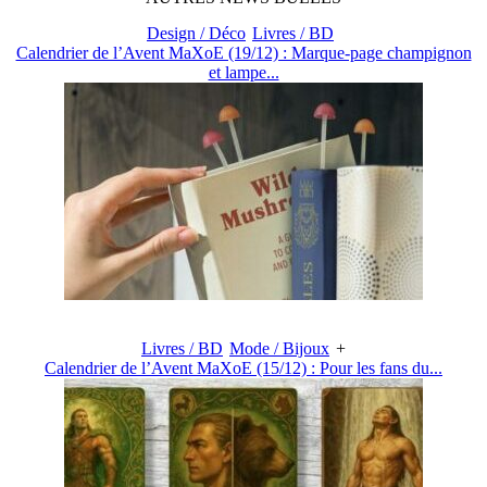
Design / Déco
Livres / BD
Calendrier de l’Avent MaXoE (19/12) : Marque-page champignon
et lampe...
Livres / BD
Mode / Bijoux
+
Calendrier de l’Avent MaXoE (15/12) : Pour les fans du...