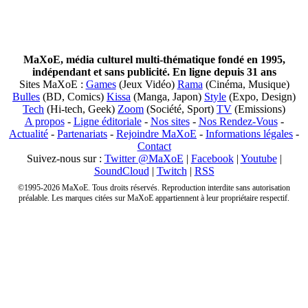
MaXoE, média culturel multi-thématique fondé en 1995,
indépendant et sans publicité. En ligne depuis 31 ans
Sites MaXoE :
Games
(Jeux Vidéo)
Rama
(Cinéma, Musique)
Bulles
(BD, Comics)
Kissa
(Manga, Japon)
Style
(Expo, Design)
Tech
(Hi-tech, Geek)
Zoom
(Société, Sport)
TV
(Emissions)
A propos
-
Ligne éditoriale
-
Nos sites
-
Nos Rendez-Vous
-
Actualité
-
Partenariats
-
Rejoindre MaXoE
-
Informations légales
-
Contact
Suivez-nous sur :
Twitter @MaXoE
|
Facebook
|
Youtube
|
SoundCloud
|
Twitch
|
RSS
©1995-2026 MaXoE. Tous droits réservés. Reproduction interdite sans autorisation
préalable. Les marques citées sur MaXoE appartiennent à leur propriétaire respectif.