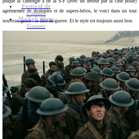
jusque là cantonné à de la S-F (avec un détour par la case polar)
Festival de
agrémentée de dystopies et de supers-héros, le voici dans un tout
Cannes
MaXoE Show
nouveau genre : le film de guerre. Et le style est toujours aussi bon.
Games