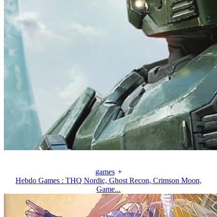
games
+
Hebdo Games : THQ Nordic, Ghost Recon, Crimson Moon,
Game...