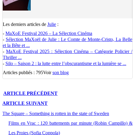
Les derniers articles de
Julie
:
-
MaXoE Festival 2026 – La Sélection Cinéma
-
Sélection MaXoël de Julie : Le Comte de Monte-Cristo, La Belle
et la Bête et ...
-
MaXoE Festival 2025 : Sélection Cinéma – Catégorie Policier /
Thriller ...
-
Silo – Saison 2 : la lutte entre l’obscurantisme et la lumière se ...
Articles publiés : 795
Voir
son blog
ARTICLE
PRÉCÉDENT
ARTICLE
SUIVANT
The Square – Something is rotten in the state of Sweden
Films en Vrac : 120 battements par minute (Robin Campillo) &
Les Proies (Sofia Coppola)