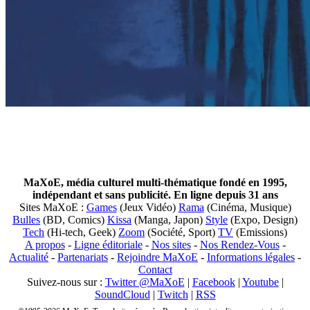
MaXoE, média culturel multi-thématique fondé en 1995,
indépendant et sans publicité. En ligne depuis 31 ans
Sites MaXoE :
Games
(Jeux Vidéo)
Rama
(Cinéma, Musique)
Bulles
(BD, Comics)
Kissa
(Manga, Japon)
Style
(Expo, Design)
Tech
(Hi-tech, Geek)
Zoom
(Société, Sport)
TV
(Emissions)
A propos
-
Ligne éditoriale
-
Nos sites
-
Nos Rendez-Vous
-
Actualité
-
Partenariats
-
Rejoindre MaXoE
-
Informations légales
-
Contact
Suivez-nous sur :
Twitter @MaXoE
|
Facebook
|
Youtube
|
SoundCloud
|
Twitch
|
RSS