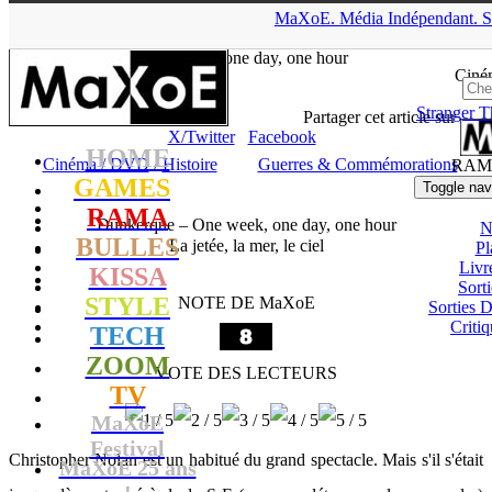
▲
MaXoE.
Média
Indépendant.
S
MaXoE
>
RAMA
>
Critiques
>
Cinéma / DVD
>
Dunkerque –
One week, one day, one hour
Ciné
Stranger T
Julie
- 24.07.17, 18:42
Partager cet article sur
X/Twitter
Facebook
HOME
Cinéma / DVD
/
Histoire
Guerres & Commémorations
RAM
GAMES
Toggle nav
RAMA
Dunkerque – One week, one day, one hour
N
BULLES
La jetée, la mer, le ciel
Pl
Livr
KISSA
Sort
STYLE
NOTE DE MaXoE
Sorties
Critiq
TECH
ZOOM
VOTE DES LECTEURS
TV
MaXoE
Festival
Christopher Nolan est un habitué du grand spectacle. Mais s'il s'était
MaXoE 25 ans
!