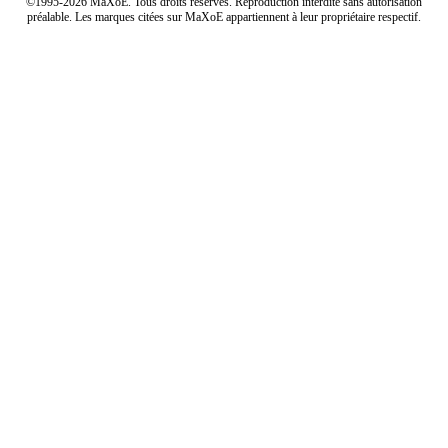
©1995-2026 MaXoE. Tous droits réservés. Reproduction interdite sans autorisation
préalable. Les marques citées sur MaXoE appartiennent à leur propriétaire respectif.