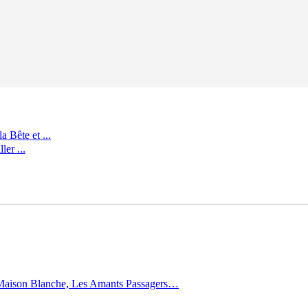
 Bête et ...
er ...
a Maison Blanche, Les Amants Passagers…