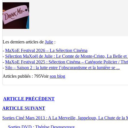
Les derniers articles de
Julie
:
-
MaXoE Festival 2026 – La Sélection Cinéma
-
Sélection MaXoël de Julie : Le Comte de Monte-Cristo, La Belle et la
-
MaXoE Festival 2025 : Sélection Cinéma – Catégorie Policier / Thrill
-
Silo – Saison 2 : la lutte entre l’obscurantisme et la lumière se ...
Articles publiés : 795
Voir
son blog
ARTICLE
PRÉCÉDENT
ARTICLE
SUIVANT
Sorties Ciné Mars 2013 : A La Merveille, Jappeloup, La Chute de l
Sorties DVD : Thérèse Desqueyroux