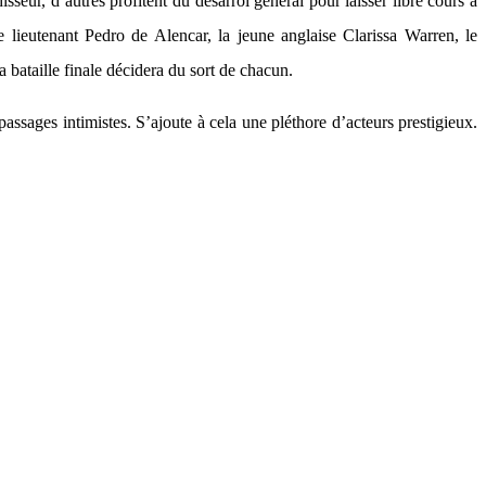
hisseur, d’autres profitent du désarroi général pour laisser libre cours à
le lieutenant Pedro de Alencar, la jeune anglaise Clarissa Warren, le
 bataille finale décidera du sort de chacun.
passages intimistes. S’ajoute à cela une pléthore d’acteurs prestigieux.