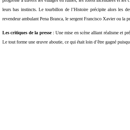
progresse à travers les villages en ruines, les forêts incendiées et les 
leurs bas instincts. Le tourbillon de l’Histoire précipite alors les
revendeur ambulant Pena Branca, le sergent Francisco Xavier ou la pros
Les critiques de la presse
: Une mise en scène alliant réalisme et pré
Le tout forme une œuvre aboutie, ce qui était loin d’être gagné puisque