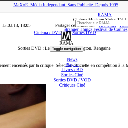
MaXoE.
Média
Indépendant.
▲
Sans Pub
licité
.
Depuis 1995
MA
>
Dossiers
>
Cinéma / DVD
>
Sorties DVD : Les Lignes de Welli
RAMA
Ciné
ma
Musique Séries
TV
L
- 13.03.13, 18:05
Partager cet article sur
X/Twitter
Fac
Stranger Things
Festival de Cannes
Cinéma / DVD
Sorties DVD
RAMA
Sorties DVD : Les Lignes de Wellington, Rengaine
Toggle navigation
News
Playlist
ment encensés par la critique. Sélection officielle en compétition à la 
Livres / BD
Sorties Ciné
Sorties DVD / VOD
Critiques
Ciné