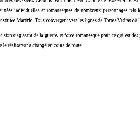
cultures dévastées. Certains réaffirment leur volonté de résister à l’enva
 destinées individuelles et romanesques de nombreux personnages tels 
tituée Martirío. Tous convergent vers les lignes de Torres Vedras où la
cision s’agissant de la guerre, et force romanesque pour ce qui est des 
 le réalisateur a changé en cours de route.