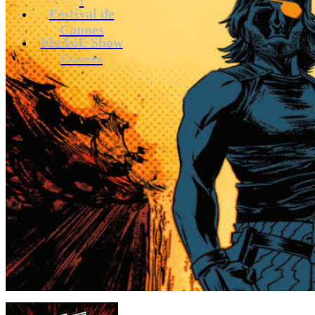
Festival de
Cannes
MaXoE Show
Games