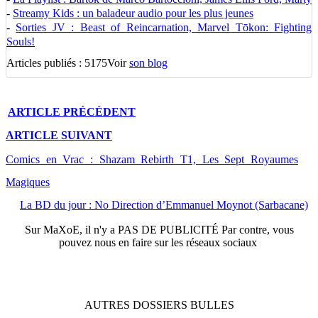
-
Streamy Kids : un baladeur audio pour les plus jeunes
-
Sorties JV : Beast of Reincarnation, Marvel Tōkon: Fighting
Souls!
Articles publiés : 5175
Voir
son blog
ARTICLE
PRÉCÉDENT
ARTICLE
SUIVANT
Comics en Vrac : Shazam Rebirth T1, Les Sept Royaumes
Magiques
La BD du jour : No Direction d’Emmanuel Moynot (Sarbacane)
Sur
MaXoE
, il n'y a
PAS DE PUBLICITÉ
Par contre, vous
pouvez nous en faire sur les réseaux sociaux
AUTRES
DOSSIERS
BULLES