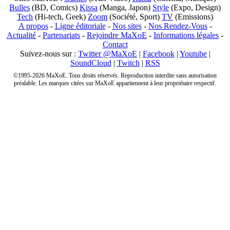
Bulles
(BD, Comics)
Kissa
(Manga, Japon)
Style
(Expo, Design)
Tech
(Hi-tech, Geek)
Zoom
(Société, Sport)
TV
(Emissions)
A propos
-
Ligne éditoriale
-
Nos sites
-
Nos Rendez-Vous
-
Actualité
-
Partenariats
-
Rejoindre MaXoE
-
Informations légales
-
Contact
Suivez-nous sur :
Twitter @MaXoE
|
Facebook
|
Youtube
|
SoundCloud
|
Twitch
|
RSS
©1995-2026 MaXoE. Tous droits réservés. Reproduction interdite sans autorisation
préalable. Les marques citées sur MaXoE appartiennent à leur propriétaire respectif.