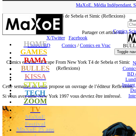
▲
MaXoE.
Média
Indépendant.
S
MaXoE
>
RAMA
>
Dossiers
>
Livres / BD
>
Comics en Vrac :
Escape From New York T4 de Sebela et Simic (Reflexions)
Ban
Comics
Sci
tof
- 07.05.20, 12:48
Partager cet article sur
X/Twitter
Facebook
HOME
Livres / BD
Comics
/
Comics en Vrac
BULL
GAMES
Toggle nav
RAMA
Comics en Vrac : Escape From New York T4 de Sebela et Simic
N
BULLES
(Reflexions)
Comic
BD 
KISSA
Lund
STYLE
Instant
Cette semaine, on vous propose un ouvrage de l’éditeur Reflexions.
Do
TECH
Int
Si vous avez aimé New York 1997 vous devriez être intéressé.
ZOOM
TV
MaXoE
Festival
MaXoE 25 ans
!