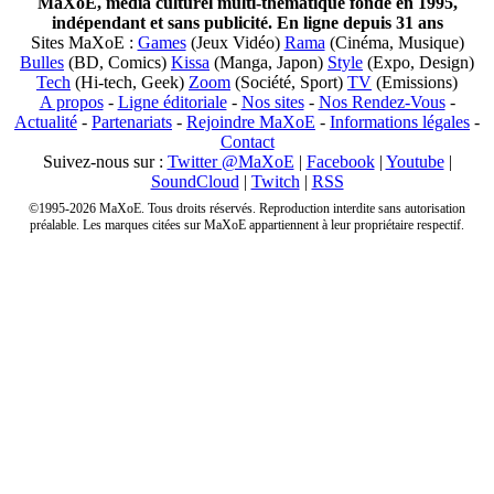
MaXoE, média culturel multi-thématique fondé en 1995,
indépendant et sans publicité. En ligne depuis 31 ans
Sites MaXoE :
Games
(Jeux Vidéo)
Rama
(Cinéma, Musique)
Bulles
(BD, Comics)
Kissa
(Manga, Japon)
Style
(Expo, Design)
Tech
(Hi-tech, Geek)
Zoom
(Société, Sport)
TV
(Emissions)
A propos
-
Ligne éditoriale
-
Nos sites
-
Nos Rendez-Vous
-
Actualité
-
Partenariats
-
Rejoindre MaXoE
-
Informations légales
-
Contact
Suivez-nous sur :
Twitter @MaXoE
|
Facebook
|
Youtube
|
SoundCloud
|
Twitch
|
RSS
©1995-2026 MaXoE. Tous droits réservés. Reproduction interdite sans autorisation
préalable. Les marques citées sur MaXoE appartiennent à leur propriétaire respectif.