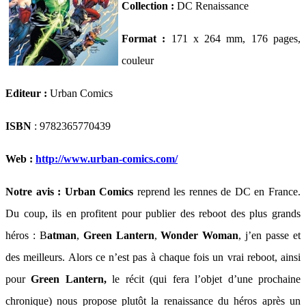
Collection :
DC Renaissance
Format :
171 x 264 mm, 176 pages,
couleur
Editeur :
Urban Comics
ISBN
: 9782365770439
Web :
http://www.urban-comics.com/
Notre avis : Urban Comics
reprend les rennes de DC en France.
Du coup, ils en profitent pour publier des reboot des plus grands
héros : B
atman
,
Green Lantern
,
Wonder Woman
, j’en passe et
des meilleurs. Alors ce n’est pas à chaque fois un vrai reboot, ainsi
pour
Green Lantern,
le récit (qui fera l’objet d’une prochaine
chronique) nous propose plutôt la renaissance du héros après un