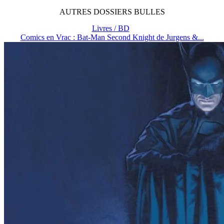
AUTRES
DOSSIERS
BULLES
Livres / BD
Comics en Vrac : Bat-Man Second Knight de Jurgens &...