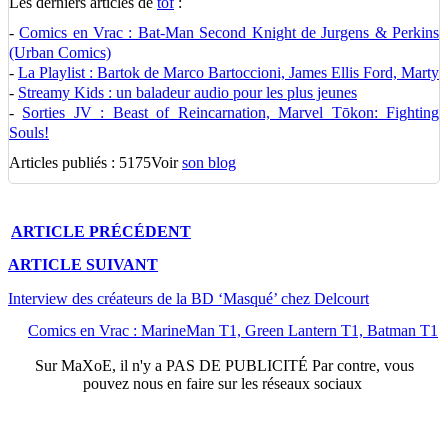
Les derniers articles de
tof
:
-
Comics en Vrac : Bat-Man Second Knight de Jurgens & Perkins
(Urban Comics)
-
La Playlist : Bartok de Marco Bartoccioni, James Ellis Ford, Marty
-
Streamy Kids : un baladeur audio pour les plus jeunes
-
Sorties JV : Beast of Reincarnation, Marvel Tōkon: Fighting
Souls!
Articles publiés : 5175
Voir
son blog
ARTICLE
PRÉCÉDENT
ARTICLE
SUIVANT
Interview des créateurs de la BD ‘Masqué’ chez Delcourt
Comics en Vrac : MarineMan T1, Green Lantern T1, Batman T1
Sur
MaXoE
, il n'y a
PAS DE PUBLICITÉ
Par contre, vous
pouvez nous en faire sur les réseaux sociaux