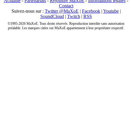
Actualité
-
Partenariats
-
Rejoindre MaXoE
-
Informations légales
-
Contact
Suivez-nous sur :
Twitter @MaXoE
|
Facebook
|
Youtube
|
SoundCloud
|
Twitch
|
RSS
©1995-2026 MaXoE. Tous droits réservés. Reproduction interdite sans autorisation
préalable. Les marques citées sur MaXoE appartiennent à leur propriétaire respectif.