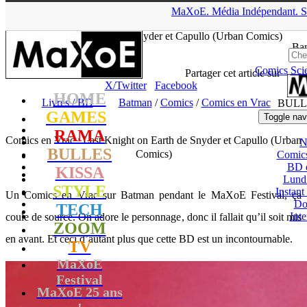
▲
MaXoE.
Média
Indépendant.
S
MaXoE
>
RAMA
>
Dossiers
>
Livres / BD
>
Comics en Vrac :
Last Knight on Earth de Snyder et Capullo (Urban Comics)
Ban
Comics
Sci
tof
- 25.06.20, 12:03
Partager cet article sur
X/Twitter
Facebook
HOME
Livres / BD
Batman
/
Comics
/
Comics en Vrac
BULL
GAMES
Toggle nav
RAMA
Comics en Vrac : Last Knight on Earth de Snyder et Capullo (Urban
N
BULLES
Comics)
Comic
BD 
KISSA
Lund
STYLE
Instant
Un Comics en Vrac sur Batman pendant le MaXoE Festival, ça
Do
TECH
Int
coule de source. On adore le personnage, donc il fallait qu’il soit mis
ZOOM
en avant. Et ceci d’autant plus que cette BD est un incontournable.
TV
MaXoE
Festival
MaXoE 25 ans
!