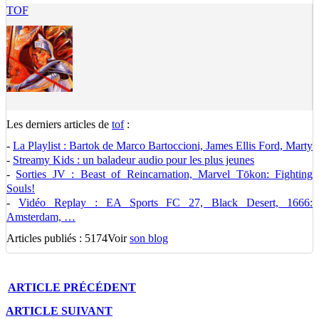
TOF
Les derniers articles de
tof
:
-
La Playlist : Bartok de Marco Bartoccioni, James Ellis Ford, Marty
-
Streamy Kids : un baladeur audio pour les plus jeunes
-
Sorties JV : Beast of Reincarnation, Marvel Tōkon: Fighting
Souls!
-
Vidéo Replay : EA Sports FC 27, Black Desert, 1666:
Amsterdam, …
Articles publiés : 5174
Voir
son blog
ARTICLE
PRÉCÉDENT
ARTICLE
SUIVANT