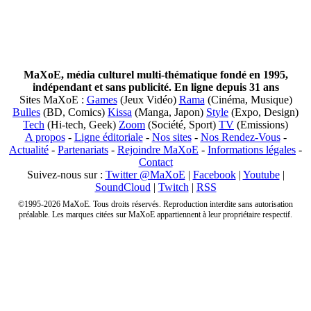
MaXoE, média culturel multi-thématique fondé en 1995,
indépendant et sans publicité. En ligne depuis 31 ans
Sites MaXoE :
Games
(Jeux Vidéo)
Rama
(Cinéma, Musique)
Bulles
(BD, Comics)
Kissa
(Manga, Japon)
Style
(Expo, Design)
Tech
(Hi-tech, Geek)
Zoom
(Société, Sport)
TV
(Emissions)
A propos
-
Ligne éditoriale
-
Nos sites
-
Nos Rendez-Vous
-
Actualité
-
Partenariats
-
Rejoindre MaXoE
-
Informations légales
-
Contact
Suivez-nous sur :
Twitter @MaXoE
|
Facebook
|
Youtube
|
SoundCloud
|
Twitch
|
RSS
©1995-2026 MaXoE. Tous droits réservés. Reproduction interdite sans autorisation
préalable. Les marques citées sur MaXoE appartiennent à leur propriétaire respectif.