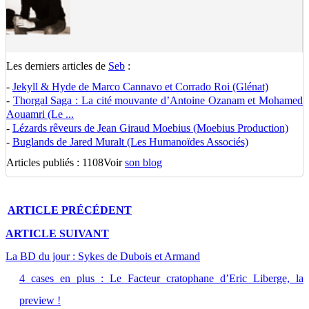
Les derniers articles de
Seb
:
-
Jekyll & Hyde de Marco Cannavo et Corrado Roi (Glénat)
-
Thorgal Saga : La cité mouvante d’Antoine Ozanam et Mohamed
Aouamri (Le ...
-
Lézards rêveurs de Jean Giraud Moebius (Moebius Production)
-
Buglands de Jared Muralt (Les Humanoïdes Associés)
Articles publiés : 1108
Voir
son blog
ARTICLE
PRÉCÉDENT
ARTICLE
SUIVANT
La BD du jour : Sykes de Dubois et Armand
4 cases en plus : Le Facteur cratophane d’Eric Liberge, la
preview !