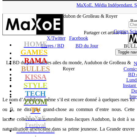
▲
MaXoE.
Média
Indépendant.
S
MaXoE
>
RAMA
>
Dossiers
>
Livres / BD
>
La BD du jour : Sur
les ailes du monde, Audubon de Grolleau & Royer
Ban
Comics
Sci
Seb
- 01.03.16, 16:01
Partager cet article sur
X/Twitter
Facebook
HOME
Livres / BD
BD du Jour
BULL
GAMES
Toggle nav
RAMA
La BD du jour : Sur les ailes du monde, Audubon de Grolleau &
N
BULLES
Royer
Comic
BD 
KISSA
Lund
STYLE
Instant
Do
TECH
Int
Le nom d’Audubon, même s’il est encore donné à quelques rues ici
ZOOM
TV
ou là, ne dira pas grand-chose au commun d’entre nous. Cette
MaXoE
lacune collective, le naturaliste Jean-Jacques Audubon, la doit à sa
Festival
naturalisation américaine dans sa prime jeunesse. La Grande œuvre
MaXoE 25 ans
!