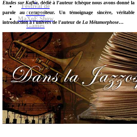
Etudes sur Kafka
, dédié à l’auteur tchèque nous avons donné la
Festival de
Cannes
parole au compositeur. Un témoignage sincère, véritable
MaXoE Show
introduction à l’univers de l’auteur de
La
Métamorphose
…
Games