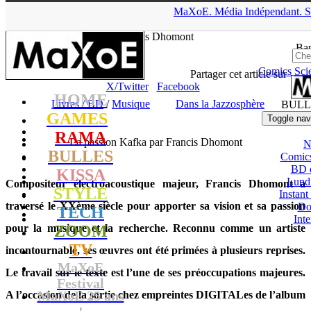
▲
MaXoE.
Média
Indépendant.
S
MaXoE
>
RAMA
>
Dossiers
>
Livres / BD
>
La passion Kafka par
Francis Dhomont
Ban
Comics
Sci
Seb
- 09.10.10, 15:24
Partager cet article sur
X/Twitter
Facebook
HOME
Livres / BD
/
Musique
Dans la Jazzosphère
BULL
GAMES
Toggle nav
RAMA
La passion Kafka par Francis Dhomont
N
BULLES
Comic
BD 
KISSA
Lund
Compositeur électroacoustique majeur, Francis Dhomont a
STYLE
Instant
traversé le XXème siècle pour apporter sa vision et sa passion
Do
TECH
Int
pour la musique et la recherche. Reconnu comme un artiste
ZOOM
TV
incontournable, ses œuvres ont été primées à plusieurs reprises.
MaXoE
Le travail sur le texte est l’une de ses préoccupations majeures.
Festival
MaXoE 25 ans
A l’occasion de la sortie chez empreintes DIGITALes de l’album
!