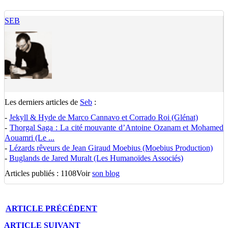
SEB
Les derniers articles de
Seb
:
-
Jekyll & Hyde de Marco Cannavo et Corrado Roi (Glénat)
-
Thorgal Saga : La cité mouvante d’Antoine Ozanam et Mohamed
Aouamri (Le ...
-
Lézards rêveurs de Jean Giraud Moebius (Moebius Production)
-
Buglands de Jared Muralt (Les Humanoïdes Associés)
Articles publiés : 1108
Voir
son blog
ARTICLE
PRÉCÉDENT
ARTICLE
SUIVANT