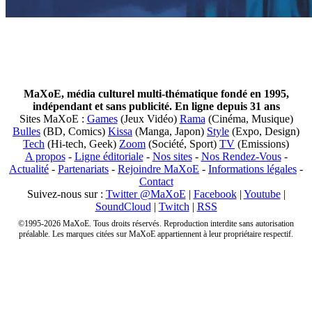
MaXoE, média culturel multi-thématique fondé en 1995,
indépendant et sans publicité. En ligne depuis 31 ans
Sites MaXoE :
Games
(Jeux Vidéo)
Rama
(Cinéma, Musique)
Bulles
(BD, Comics)
Kissa
(Manga, Japon)
Style
(Expo, Design)
Tech
(Hi-tech, Geek)
Zoom
(Société, Sport)
TV
(Emissions)
A propos
-
Ligne éditoriale
-
Nos sites
-
Nos Rendez-Vous
-
Actualité
-
Partenariats
-
Rejoindre MaXoE
-
Informations légales
-
Contact
Suivez-nous sur :
Twitter @MaXoE
|
Facebook
|
Youtube
|
SoundCloud
|
Twitch
|
RSS
©1995-2026 MaXoE. Tous droits réservés. Reproduction interdite sans autorisation
préalable. Les marques citées sur MaXoE appartiennent à leur propriétaire respectif.