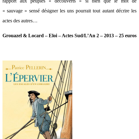
rapport aux peuples « découverts » si bien que le mot de
« sauvage » sensé désigner les uns pourrait tout autant décrire les
actes des autres…
Grouazel & Locard – Eloi – Actes Sud/L’An 2 – 2013 – 25 euros