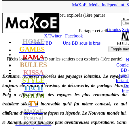
▲
MaXoE.
Média
Indépendant.
S
MaXoE
>
RAMA
>
Dossiers
>
Livres / BD
>
Récits lointains, la
BD sur les sentiers peu explorés (1ère partie)
Ban
Comics
Sci
Seb
- 09.01.14, 20:01
Partager cet article sur
X/Twitter
Facebook
HOME
Livres / BD
Une BD sous le bras
BULL
GAMES
Toggle nav
RAMA
Récits lointains, la BD sur les sentiers peu explorés (1ère partie)
N
BULLES
Comic
BD 
KISSA
Lund
Exotisme, richesses colorées des paysages lointains. Le voyage a
STYLE
Instant
toujours été source d’évasion, de découverte, de partage. Marco
Do
TECH
Int
Polo a effectué l’un des voyages les plus remarquables du
ZOOM
TV
treizième siècle, si incroyable qu’il fut même contesté, ce qui
MaXoE
alimenta d’une certaine façon sa légende. Le Nouveau monde lui,
Festival
MaXoE 25 ans
le Ponant, donna lieu aux plus aventureuses explorations. Yann
!