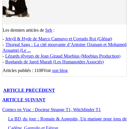
Les derniers articles de
Seb
:
-
Jekyll & Hyde de Marco Cannavo et Corrado Roi (Glénat)
-
Thorgal Saga : La cité mouvante d’Antoine Ozanam et Mohamed
Aouamri (Le ...
-
Lézards rêveurs de Jean Giraud Moebius (Moebius Production)
-
Buglands de Jared Muralt (Les Humanoïdes Associés)
Articles publiés : 1108
Voir
son blog
ARTICLE
PRÉCÉDENT
ARTICLE
SUIVANT
Comics en Vrac : Docteur Strange T1, Witchfinder T1
La BD du jour : Romain & Augustin, Un mariage pour tous de
Cadène, Garguilo et Falzon