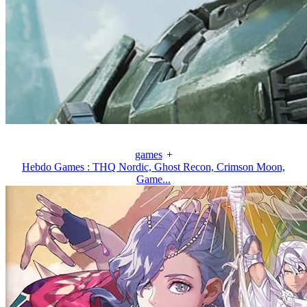
games
+
Hebdo Games : THQ Nordic, Ghost Recon, Crimson Moon,
Game...