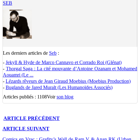
SEB
Les derniers articles de
Seb
:
-
Jekyll & Hyde de Marco Cannavo et Corrado Roi (Glénat)
-
Thorgal Saga : La cité mouvante d’Antoine Ozanam et Mohamed
Aouamri (Le ...
-
Lézards rêveurs de Jean Giraud Moebius (Moebius Production)
-
Buglands de Jared Muralt (Les Humanoïdes Associés)
Articles publiés : 1108
Voir
son blog
ARTICLE
PRÉCÉDENT
ARTICLE
SUIVANT
Comics en Vrac : Grafity’s Wall de Ram V & Anan RK (Urban