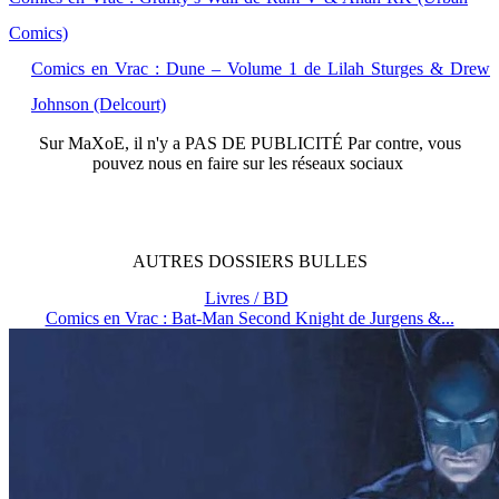
Comics)
Comics en Vrac : Dune – Volume 1 de Lilah Sturges & Drew
Johnson (Delcourt)
Sur
MaXoE
, il n'y a
PAS DE PUBLICITÉ
Par contre, vous
pouvez nous en faire sur les réseaux sociaux
AUTRES
DOSSIERS
BULLES
Livres / BD
Comics en Vrac : Bat-Man Second Knight de Jurgens &...