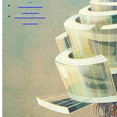
Festival de
Cannes
MaXoE Show
Games