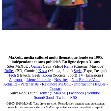
MaXoE, média culturel multi-thématique fondé en 1995,
indépendant et sans publicité. En ligne depuis 31 ans
Sites MaXoE :
Games
(Jeux Vidéo)
Rama
(Cinéma, Musique)
Bulles
(BD, Comics)
Kissa
(Manga, Japon)
Style
(Expo, Design)
Tech
(Hi-tech, Geek)
Zoom
(Société, Sport)
TV
(Emissions)
A propos
-
Ligne éditoriale
-
Nos sites
-
Nos Rendez-Vous
-
Actualité
-
Partenariats
-
Rejoindre MaXoE
-
Informations légales
-
Contact
Suivez-nous sur :
Twitter @MaXoE
|
Facebook
|
Youtube
|
SoundCloud
|
Twitch
|
RSS
©1995-2026 MaXoE. Tous droits réservés. Reproduction interdite sans autorisation
préalable. Les marques citées sur MaXoE appartiennent à leur propriétaire respectif.