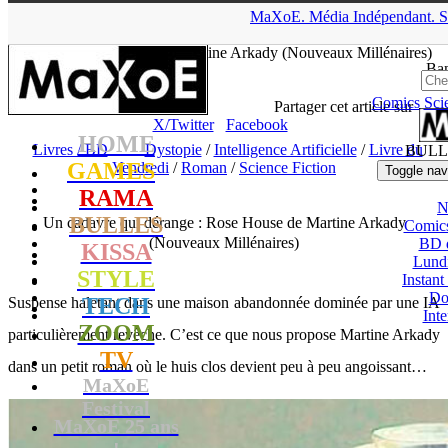
▲
MaXoE.
Média
Indépendant.
S
MaXoE
>
RAMA
>
Dossiers
>
Livres / BD
>
Un cadavre qui
dérange : Rose House de Martine Arkady (Nouveaux Millénaires)
Ban
Comics
Sci
Seb
- 01.03.24, 16:02
Partager cet article sur
X/Twitter
Facebook
HOME
Livres / BD
Dystopie
/
Intelligence Artificielle
/
Livre du
BULL
GAMES
Vendredi
/
Roman
/
Science Fiction
Toggle nav
RAMA
N
BULLES
Un cadavre qui dérange : Rose House de Martine Arkady
Comic
(Nouveaux Millénaires)
BD 
KISSA
Lund
STYLE
Instant
Do
TECH
Suspense haletant dans une maison abandonnée dominée par une IA
Int
ZOOM
particulièrement revêche. C’est ce que nous propose Martine Arkady
TV
dans un petit roman où le huis clos devient peu à peu angoissant…
MaXoE
Festival
MaXoE 25 ans
!