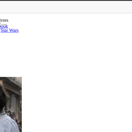
, No (Carol’s Cousin)
ivres
book
Star Wars