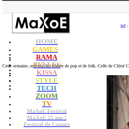
MaXoE
>
RAMA
>
tof
-
HOME
GAMES
RAMA
BULLES
Cette semaine, une playlist teintée de pop et de folk. Celle de Chloé
KISSA
STYLE
TECH
ZOOM
TV
MaXoE Festival
MaXoE 25 ans !
Festival de Cannes