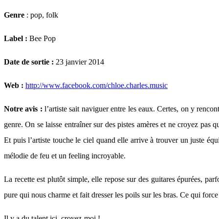
Genre
: pop, folk
Label :
Bee Pop
Date de sortie :
23 janvier 2014
Web :
http://www.facebook.com/chloe.charles.music
Notre avis :
l’artiste sait naviguer entre les eaux. Certes, on y renc
genre. On se laisse entraîner sur des pistes amères et ne croyez pas q
Et puis l’artiste touche le ciel quand elle arrive à trouver un juste éq
mélodie de feu et un feeling incroyable.
La recette est plutôt simple, elle repose sur des guitares épurées, parfo
pure qui nous charme et fait dresser les poils sur les bras. Ce qui forc
Il y a du talent ici, croyez-moi !