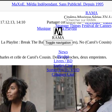
MaXoE.
Média
Indépendant.
▲
Sans Pub
licité
.
Depuis 1995
Dossiers
>
Musique
>
La Playlist : Break The Balance (Chloé Charles)
RAMA
Ciné
ma
Musique Séries
TV
L
 17.12.13, 14:10
Partager cet article sur
X/Twitter
Face
Stranger Things
Festival de Cannes
Musique
La Playlist
RAMA
La Playlist : Break The Balance (Chloé Charles), No (Carol’s Cousin)
Toggle navigation
News
Playlist
 Charles et celle de Carol’s Cousin. Deux approches, deux empreintes.
Livres / BD
Sorties Ciné
Sorties DVD / VOD
Critiques
Ciné