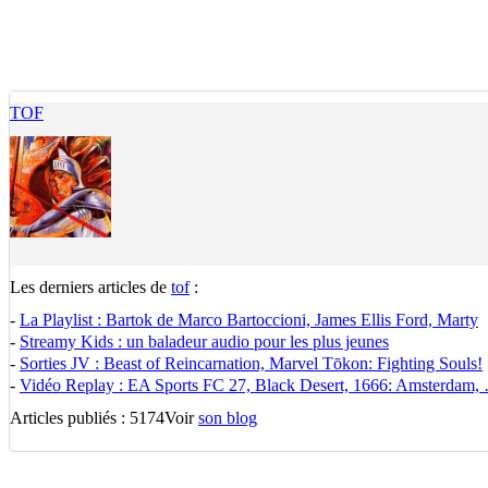
TOF
Les derniers articles de
tof
:
-
La Playlist : Bartok de Marco Bartoccioni, James Ellis Ford, Marty
-
Streamy Kids : un baladeur audio pour les plus jeunes
-
Sorties JV : Beast of Reincarnation, Marvel Tōkon: Fighting Souls!
-
Vidéo Replay : EA Sports FC 27, Black Desert, 1666: Amsterdam,
Articles publiés : 5174
Voir
son blog