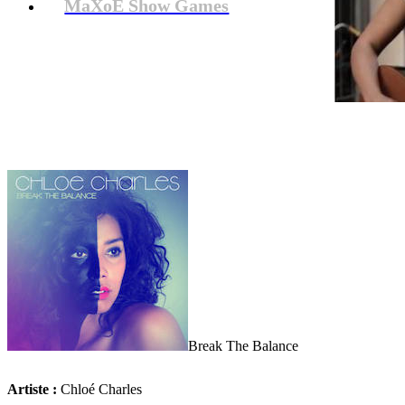
MaXoE Show Games
Break The Balance
Artiste :
Chloé Charles