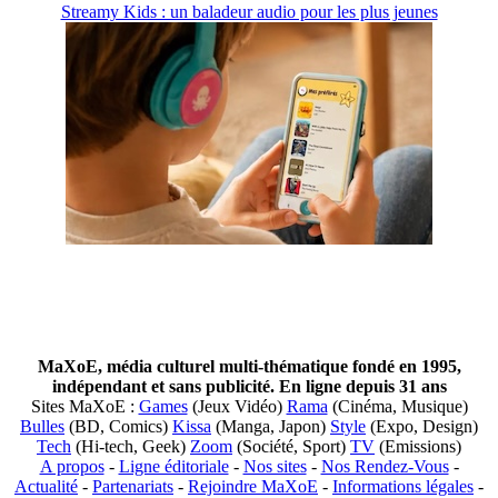
Streamy Kids : un baladeur audio pour les plus jeunes
MaXoE, média culturel multi-thématique fondé en 1995,
indépendant et sans publicité. En ligne depuis 31 ans
Sites MaXoE :
Games
(Jeux Vidéo)
Rama
(Cinéma, Musique)
Bulles
(BD, Comics)
Kissa
(Manga, Japon)
Style
(Expo, Design)
Tech
(Hi-tech, Geek)
Zoom
(Société, Sport)
TV
(Emissions)
A propos
-
Ligne éditoriale
-
Nos sites
-
Nos Rendez-Vous
-
Actualité
-
Partenariats
-
Rejoindre MaXoE
-
Informations légales
-