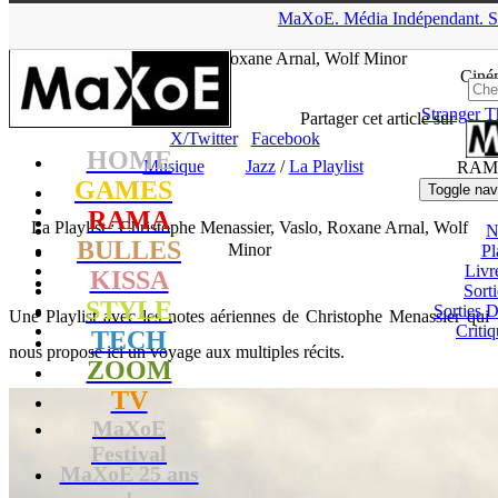
▲
MaXoE.
Média
Indépendant.
S
MaXoE
>
RAMA
>
Dossiers
>
Musique
>
La Playlist : Christophe
Menassier, Vaslo, Roxane Arnal, Wolf Minor
Ciné
Stranger T
tof
- 28.07.20, 14:02
Partager cet article sur
X/Twitter
Facebook
HOME
Musique
Jazz
/
La Playlist
RAM
GAMES
Toggle nav
RAMA
La Playlist : Christophe Menassier, Vaslo, Roxane Arnal, Wolf
N
BULLES
Minor
Pl
Livr
KISSA
Sort
STYLE
Sorties
Une Playlist avec les notes aériennes de Christophe Menassier qui
Critiq
TECH
nous propose ici un voyage aux multiples récits.
ZOOM
TV
MaXoE
Festival
MaXoE 25 ans
!