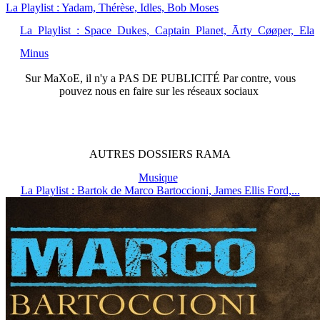
La Playlist : Yadam, Thérèse, Idles, Bob Moses
La Playlist : Space Dukes, Captain Planet, Ārty Cøøper, Ela
Minus
Sur
MaXoE
, il n'y a
PAS DE PUBLICITÉ
Par contre, vous
pouvez nous en faire sur les réseaux sociaux
AUTRES
DOSSIERS
RAMA
Musique
La Playlist : Bartok de Marco Bartoccioni, James Ellis Ford,...