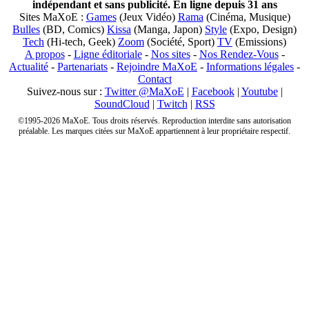
indépendant et sans publicité. En ligne depuis 31 ans
Sites MaXoE :
Games
(Jeux Vidéo)
Rama
(Cinéma, Musique)
Bulles
(BD, Comics)
Kissa
(Manga, Japon)
Style
(Expo, Design)
Tech
(Hi-tech, Geek)
Zoom
(Société, Sport)
TV
(Emissions)
A propos
-
Ligne éditoriale
-
Nos sites
-
Nos Rendez-Vous
-
Actualité
-
Partenariats
-
Rejoindre MaXoE
-
Informations légales
-
Contact
Suivez-nous sur :
Twitter @MaXoE
|
Facebook
|
Youtube
|
SoundCloud
|
Twitch
|
RSS
©1995-2026 MaXoE. Tous droits réservés. Reproduction interdite sans autorisation
préalable. Les marques citées sur MaXoE appartiennent à leur propriétaire respectif.