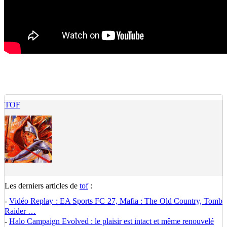
TOF
Les derniers articles de
tof
:
-
Vidéo Replay : EA Sports FC 27, Mafia : The Old Country, Tomb
Raider …
-
Halo Campaign Evolved : le plaisir est intact et même renouvelé