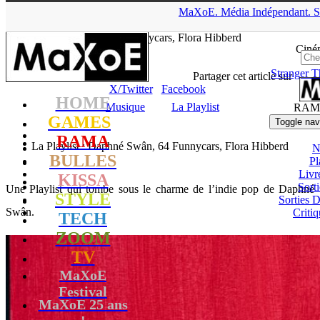
▲
MaXoE.
Média
Indépendant.
S
MaXoE
>
RAMA
>
Dossiers
>
Musique
>
La Playlist : Daphné
Swân, 64 Funnycars, Flora Hibberd
Ciné
Stranger T
tof
- 19.05.26, 14:41
Partager cet article sur
X/Twitter
Facebook
HOME
Musique
La Playlist
RAM
GAMES
Toggle nav
RAMA
La Playlist : Daphné Swân, 64 Funnycars, Flora Hibberd
N
BULLES
Pl
Livr
KISSA
Sort
Une Playlist qui tombe sous le charme de l’indie pop de Daphné
STYLE
Sorties
Swân.
Critiq
TECH
ZOOM
TV
MaXoE
Festival
MaXoE 25 ans
!