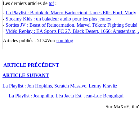
Les derniers articles de
tof
:
-
La Playlist : Bartok de Marco Bartoccioni, James Ellis Ford, Marty
-
Streamy Kids : un baladeur audio pour les plus jeunes
-
Sorties JV : Beast of Reincarnation, Marvel Tōkon: Fighting Souls!
-
Vidéo Replay : EA Sports FC 27, Black Desert, 1666: Amsterdam,
Articles publiés : 5174
Voir
son blog
ARTICLE
PRÉCÉDENT
ARTICLE
SUIVANT
La Playlist : Jon Hopkins, Scratch Massive, Lenny Kravitz
La Playlist : Jeanphilip, Léa Jacta Est, Jean-Luc Benguigui
Sur
MaXoE
, il 