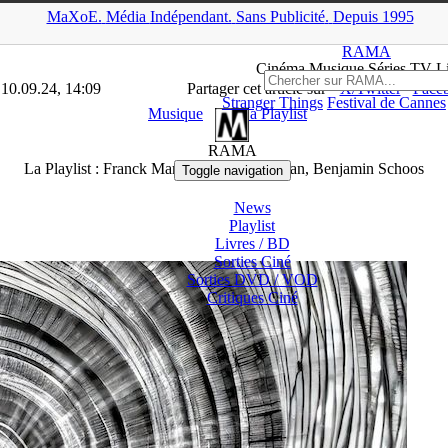
MaXoE.
Média
Indépendant.
▲
Sans Pub
licité
.
Depuis 1995
A
>
Dossiers
>
Musique
>
La Playlist : Franck Marchal, Liv Monaghan
RAMA
Ciné
ma
Musique Séries
TV
L
 10.09.24, 14:09
Partager cet article sur
X/Twitter
Face
Stranger Things
Festival de Cannes
Musique
La Playlist
RAMA
La Playlist : Franck Marchal, Liv Monaghan, Benjamin Schoos
Toggle navigation
News
Playlist
Livres / BD
Sorties Ciné
Sorties DVD / VOD
Critiques
Ciné