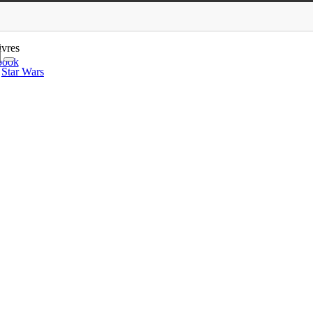
, Benjamin Schoos
ivres
book
Star Wars