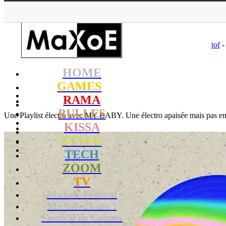
MaXoE
>
R
tof
-
HOME
GAMES
RAMA
BULLES
Une Playlist électro avec MY BABY. Une électro apaisée mais pas en
KISSA
STYLE
TECH
ZOOM
TV
MaXoE Festival
MaXoE 25 ans !
Festival de Cannes