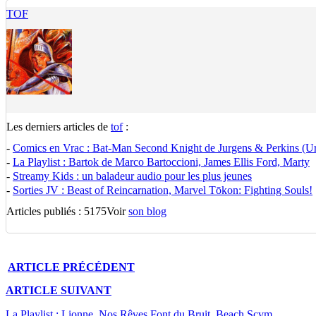
TOF
Les derniers articles de
tof
:
-
Comics en Vrac : Bat-Man Second Knight de Jurgens & Perkins (U
-
La Playlist : Bartok de Marco Bartoccioni, James Ellis Ford, Marty
-
Streamy Kids : un baladeur audio pour les plus jeunes
-
Sorties JV : Beast of Reincarnation, Marvel Tōkon: Fighting Souls!
Articles publiés : 5175
Voir
son blog
ARTICLE
PRÉCÉDENT
ARTICLE
SUIVANT
La Playlist : Lionne, Nos Rêves Font du Bruit, Beach Scvm