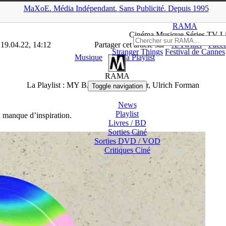
MaXoE.
Média
Indépendant.
▲
Sans Pub
licité
.
Depuis 1995
AMA
>
Dossiers
>
Musique
>
La Playlist : MY BABY, Robin Foster, 
RAMA
Ciné
ma
Musique Séries
TV
L
 19.04.22, 14:12
Partager cet article sur
X/Twitter
Face
Stranger Things
Festival de Cannes
Musique
La Playlist
RAMA
La Playlist : MY BABY, Robin Foster, Ulrich Forman
Toggle navigation
News
Playlist
 manque d’inspiration.
Livres / BD
Sorties Ciné
Sorties DVD / VOD
Critiques
Ciné