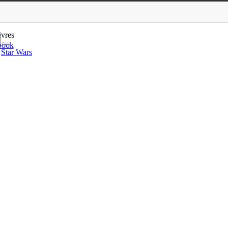
Ulrich Forman
ivres
book
Star Wars