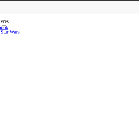
 In Paris
ivres
book
Star Wars