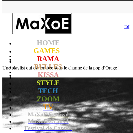
MaXoE
tof
-
HOME
GAMES
RAMA
BULLES
Une playlist qui est tombée sous le charme de la pop d’Orage !
KISSA
STYLE
TECH
ZOOM
TV
MaXoE Festival
MaXoE 25 ans !
Festival de Cannes