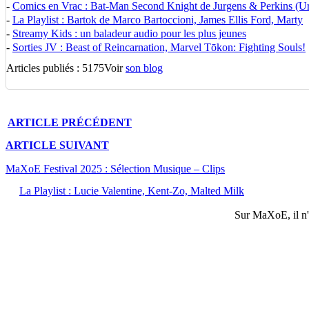
-
Comics en Vrac : Bat-Man Second Knight de Jurgens & Perkins (U
-
La Playlist : Bartok de Marco Bartoccioni, James Ellis Ford, Marty
-
Streamy Kids : un baladeur audio pour les plus jeunes
-
Sorties JV : Beast of Reincarnation, Marvel Tōkon: Fighting Souls!
Articles publiés : 5175
Voir
son blog
ARTICLE
PRÉCÉDENT
ARTICLE
SUIVANT
MaXoE Festival 2025 : Sélection Musique – Clips
La Playlist : Lucie Valentine, Kent-Zo, Malted Milk
Sur
MaXoE
, il 