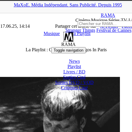
MaXoE.
Média
Indépendant.
▲
Sans Pub
licité
.
Depuis 1995
>
RAMA
>
Dossiers
>
Musique
>
La Playlist : Orage, Tessa B, Lagos
RAMA
Ciné
ma
Musique Séries
TV
L
 17.06.25, 14:14
Partager cet article sur
X/Twitter
Face
Stranger Things
Festival de Cannes
Musique
La Playlist
RAMA
La Playlist : Orage, Tessa B, Lagos In Paris
Toggle navigation
News
Playlist
Livres / BD
Sorties Ciné
Sorties DVD / VOD
Critiques
Ciné