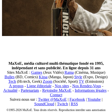
MaXoE, média culturel multi-thématique fondé en 1995,
indépendant et sans publicité. En ligne depuis 31 ans
Sites MaXoE :
Games
(Jeux Vidéo)
Rama
(Cinéma, Musique)
Bulles
(BD, Comics)
Kissa
(Manga, Japon)
Style
(Expo, Design)
Tech
(Hi-tech, Geek)
Zoom
(Société, Sport)
TV
(Emissions)
A propos
-
Ligne éditoriale
-
Nos sites
-
Nos Rendez-Vous
-
Actualité
-
Partenariats
-
Rejoindre MaXoE
-
Informations légales
-
Contact
Suivez-nous sur :
Twitter @MaXoE
|
Facebook
|
Youtube
|
SoundCloud
|
Twitch
|
RSS
©1995-2026 MaXoE. Tous droits réservés. Reproduction interdite sans autorisation