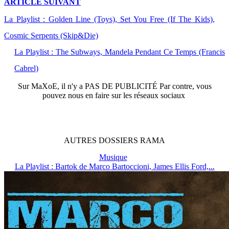
ARTICLE
SUIVANT
La Playlist : Golden Line (Toys), Set You Free (If The Kids),
Cosmic Serpents (Skip&Die)
La Playlist : The Subways, Mandela Pendant Ce Temps (Francis
Cabrel)
Sur
MaXoE
, il n'y a
PAS DE PUBLICITÉ
Par contre, vous
pouvez nous en faire sur les réseaux sociaux
AUTRES
DOSSIERS
RAMA
Musique
La Playlist : Bartok de Marco Bartoccioni, James Ellis Ford,...