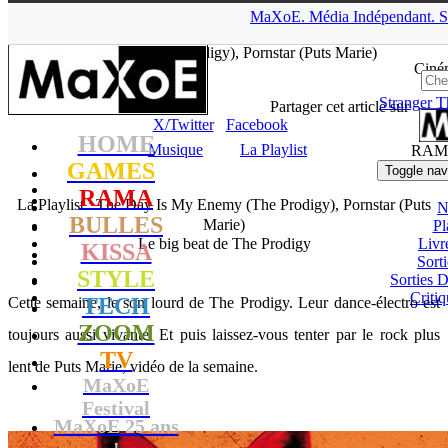
▲
MaXoE.
Média
Indépendant.
S
MaXoE
>
RAMA
>
Dossiers
>
Musique
>
La Playlist : The Day Is
My Enemy (The Prodigy), Pornstar (Puts Marie)
Ciné
Stranger T
tof
- 21.04.15, 14:09
Partager cet article sur
X/Twitter
Facebook
HOME
Musique
La Playlist
RAM
GAMES
Toggle nav
RAMA
La Playlist : The Day Is My Enemy (The Prodigy), Pornstar (Puts
N
BULLES
Marie)
Pl
Le big beat de The Prodigy
Livr
KISSA
Sort
STYLE
Sorties
Critiq
TECH
Cette semaine, le son lourd de The Prodigy. Leur dance-électro est
ZOOM
toujours aussi vivante. Et puis laissez-vous tenter par le rock plus
TV
lent de Puts Marie, vidéo de la semaine.
MaXoE
Festival
MaXoE 25 ans
!