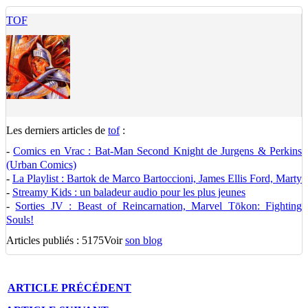
TOF
Les derniers articles de
tof
:
-
Comics en Vrac : Bat-Man Second Knight de Jurgens & Perkins
(Urban Comics)
-
La Playlist : Bartok de Marco Bartoccioni, James Ellis Ford, Marty
-
Streamy Kids : un baladeur audio pour les plus jeunes
-
Sorties JV : Beast of Reincarnation, Marvel Tōkon: Fighting
Souls!
Articles publiés : 5175
Voir
son blog
ARTICLE
PRÉCÉDENT