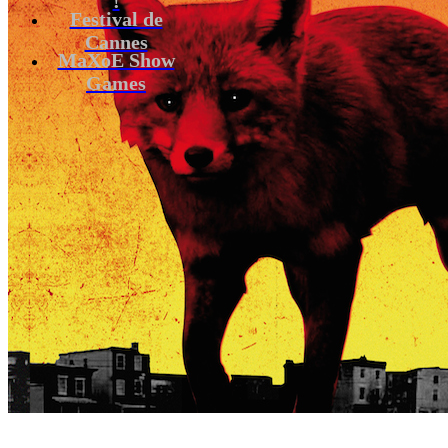
Festival de
Cannes
MaXoE Show
Games