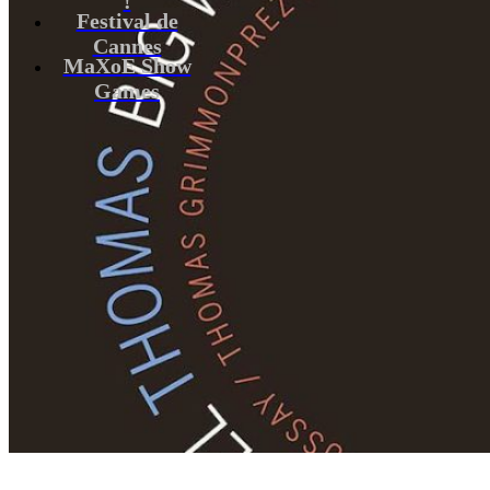
Festival de
Cannes
MaXoE Show
Games