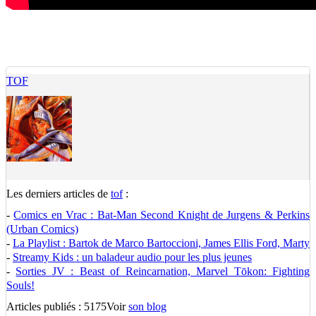
TOF
Les derniers articles de
tof
:
-
Comics en Vrac : Bat-Man Second Knight de Jurgens & Perkins
(Urban Comics)
-
La Playlist : Bartok de Marco Bartoccioni, James Ellis Ford, Marty
-
Streamy Kids : un baladeur audio pour les plus jeunes
-
Sorties JV : Beast of Reincarnation, Marvel Tōkon: Fighting
Souls!
Articles publiés : 5175
Voir
son blog