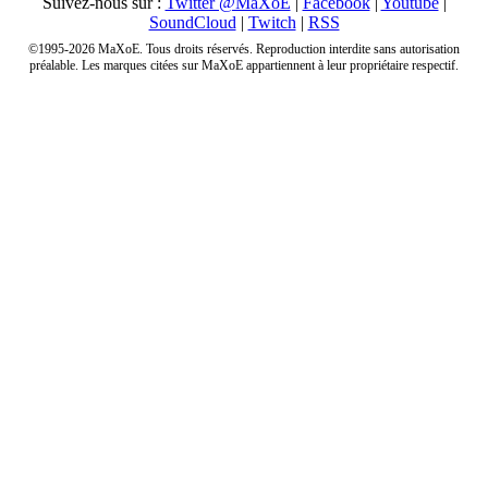
Suivez-nous sur :
Twitter @MaXoE
|
Facebook
|
Youtube
|
SoundCloud
|
Twitch
|
RSS
©1995-2026 MaXoE. Tous droits réservés. Reproduction interdite sans autorisation
préalable. Les marques citées sur MaXoE appartiennent à leur propriétaire respectif.