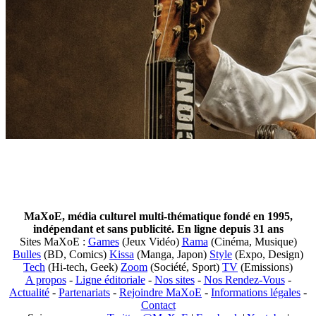
MaXoE, média culturel multi-thématique fondé en 1995,
indépendant et sans publicité. En ligne depuis 31 ans
Sites MaXoE :
Games
(Jeux Vidéo)
Rama
(Cinéma, Musique)
Bulles
(BD, Comics)
Kissa
(Manga, Japon)
Style
(Expo, Design)
Tech
(Hi-tech, Geek)
Zoom
(Société, Sport)
TV
(Emissions)
A propos
-
Ligne éditoriale
-
Nos sites
-
Nos Rendez-Vous
-
Actualité
-
Partenariats
-
Rejoindre MaXoE
-
Informations légales
-
Contact