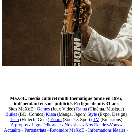
MaXoE, média culturel multi-thématique fondé en 1995,
indépendant et sans publicité. En ligne depuis 31 ans
Sites MaXoE :
Games
(Jeux Vidéo)
Rama
(Cinéma, Musique)
Bulles
(BD, Comics)
Kissa
(Manga, Japon)
Style
(Expo, Design)
Tech
(Hi-tech, Geek)
Zoom
(Société, Sport)
TV
(Emissions)
A propos
-
Ligne éditoriale
-
Nos sites
-
Nos Rendez-Vous
-
Actualité
-
Partenariats
-
Rejoindre MaXoE
-
Informations légales
-