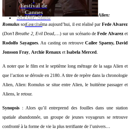
Festival de
Cannes
Alien:
MaXoE Show
Games
Romulus
sort au cinéma aujourd’hui, il est réalisé par
Fede Alvarez
(
Don’t Breathe 2,
Evil Dead
,…) sur un scénario de
Fede Alvarez
et
Rodolfo Sayagues
. Au casting on retrouve
Cailee Spaeny, David
Jonsson Fray
,
Archie Renaux
et
Isabela Merced
.
A noter que le film est le septième long métrage de la saga Alien et
que l’action se déroule en 2180. A titre de repère dans la chronologie
Alien, Alien: Romulus se situe entre Alien, le huitième passager et
Aliens, le retour.
Synopsis
: Alors qu’il entreprend des fouilles dans une station
spatiale abandonnée, un groupe de jeunes voyageurs se retrouve
confronté à la forme de vie la plus terrifiante de l’univers…