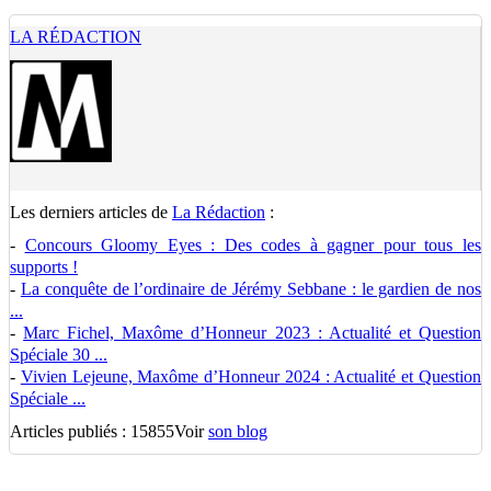
LA RÉDACTION
Les derniers articles de
La Rédaction
:
-
Concours Gloomy Eyes : Des codes à gagner pour tous les
supports !
-
La conquête de l’ordinaire de Jérémy Sebbane : le gardien de nos
...
-
Marc Fichel, Maxôme d’Honneur 2023 : Actualité et Question
Spéciale 30 ...
-
Vivien Lejeune, Maxôme d’Honneur 2024 : Actualité et Question
Spéciale ...
Articles publiés : 15855
Voir
son blog