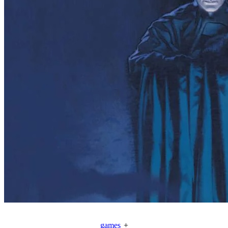
games
+