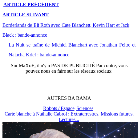
ARTICLE
PRÉCÉDENT
ARTICLE
SUIVANT
Borderlands de Eli Roth avec Cate Blanchett, Kevin Hart et Jack
Black : bande-annonce
La Nuit se traîne de Michiel Blanchart avec Jonathan Feltre et
Natacha Krief : bande-annonce
Sur
MaXoE
, il n'y a
PAS DE PUBLICITÉ
Par contre, vous
pouvez nous en faire sur les réseaux sociaux
AUTRES
BA
RAMA
Robots / Espace
Sciences
Carte blanche à Nathalie Cabrol : Extraterrestres, Missions futures,
Lectures...