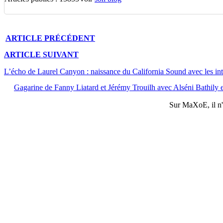
ARTICLE
PRÉCÉDENT
ARTICLE
SUIVANT
L’écho de Laurel Canyon : naissance du California Sound avec les in
Gagarine de Fanny Liatard et Jérémy Trouilh avec Alséni Bathily
Sur
MaXoE
, il 