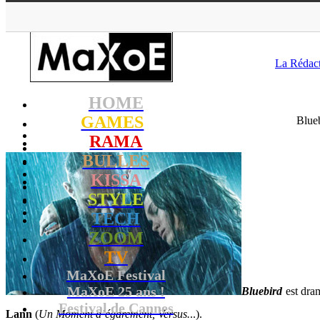
MaXoE
>
RAMA
>
Download
La Rédac
HOME
GAMES
Blue
RAMA
BULLES
KISSA
STYLE
TECH
ZOOM
TV
MaXoE Festival
MaXoE 25 ans !
Bluebird
est dram
Festival de Cannes
Lann
(
Un Moment d’égarement, Versus.
..).