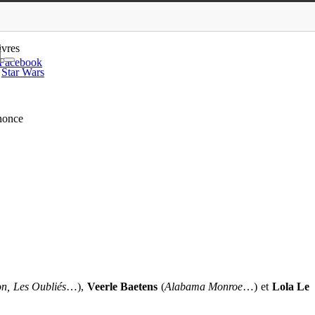
 Veerle Baetens : bande-annonce
ivres
Facebook
Star Wars
nonce
on, Les Oubliés
…),
Veerle Baetens
(
Alabama Monroe
…) et
Lola Le