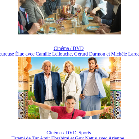
Cinéma / DVD
ureuse Élue avec Camille Lellouche, Gérard Darmon et Michèle Laroq
Cinéma / DVD
Sports
Tatami de Zar Amir Ebrahimi et Guy Nattiv avec Arienne...