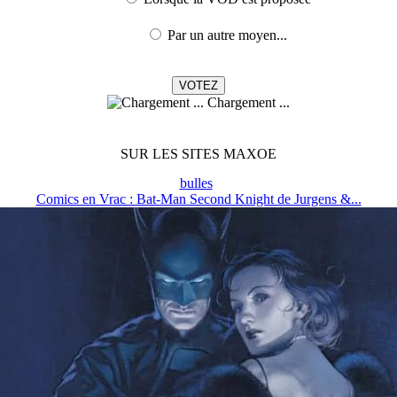
Par un autre moyen...
Chargement ...
SUR LES SITES MAXOE
bulles
Comics en Vrac : Bat-Man Second Knight de Jurgens &...