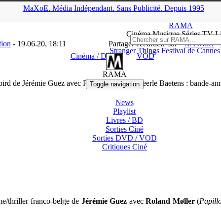
MaXoE.
Média
Indépendant.
▲
Sans Pub
licité
.
Depuis 1995
s
>
Cinéma / DVD
>
Bluebird de Jérémie Guez avec Roland Møller et
RAMA
Ciné
ma
Musique Séries
TV
L
tion
- 19.06.20, 18:11
Partager cet article sur
X/Twitter
Stranger Things
Festival de Cannes
Cinéma / DVD
VOD
RAMA
bird de Jérémie Guez avec Roland Møller et Veerle Baetens : bande-an
Toggle navigation
News
Playlist
Livres / BD
Sorties Ciné
Sorties DVD / VOD
Critiques
Ciné
e/thriller franco-belge de
Jérémie Guez
avec
Roland Møller
(
Papill