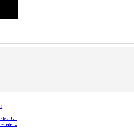
 !
le 30 ...
ciale ...