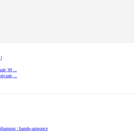
 !
le 30 ...
ciale ...
 Shannon : bande-annonce