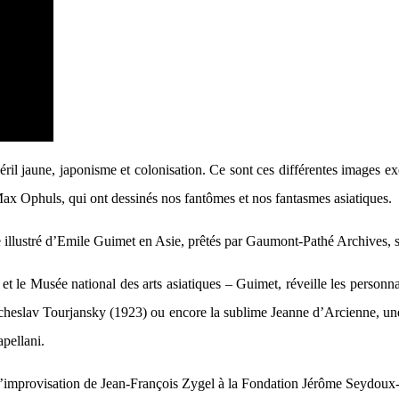
péril jaune, japonisme et colonisation. Ce sont ces différentes images e
x Ophuls, qui ont dessinés nos fantômes et nos fantasmes asiatiques.
 illustré d’Emile Guimet en Asie, prêtés par Gaumont-Pathé Archives, 
t le Musée national des arts asiatiques – Guimet, réveille les personn
cheslav Tourjansky (1923) ou encore la sublime Jeanne d’Arcienne, une
pellani.
 d’improvisation de Jean-François Zygel à la Fondation Jérôme Seydoux