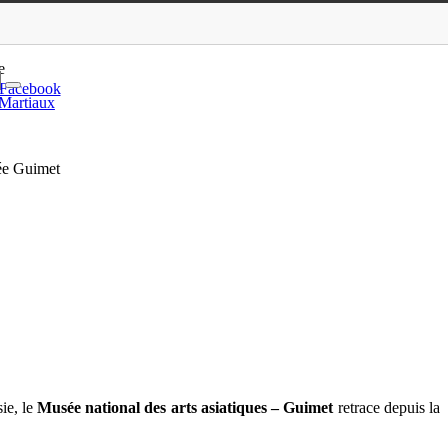
tion Jérôme Seydoux-Path…
e
Facebook
 Martiaux
ée Guimet
ie, le
Musée national des arts asiatiques – Guimet
retrace depuis la