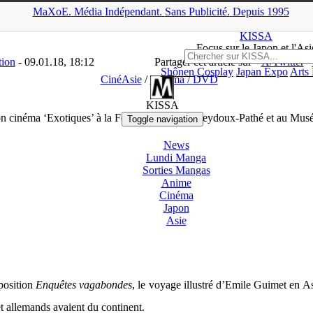
MaXoE.
Média
Indépendant.
▲
Sans Pub
licité
.
Depuis 1995
loads
>
Cinéma / DVD
>
Exposition cinéma ‘Exotiques’ à la Fonda
KISSA
Focus sur le Japon et l'Asi
tion
- 09.01.18, 18:12
Partager cet article sur
X/Twitter
Shônen
Cosplay
Japan Expo
Arts
CinéAsie
/
Cinéma / DVD
KISSA
on cinéma ‘Exotiques’ à la Fondation Jérôme Seydoux-Pathé et au Mus
Toggle navigation
News
Lundi Manga
Sorties Mangas
Anime
Cinéma
Japon
Asie
position
Enquêtes vagabondes
, le voyage illustré d’Emile Guimet en As
et allemands avaient du continent.