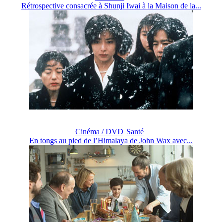
Rétrospective consacrée à Shunji Iwai à la Maison de la...
Cinéma / DVD
Santé
En tongs au pied de l’Himalaya de John Wax avec...