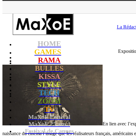
MaXoE
>
RAMA
>
Down
La Rédac
HOME
GAMES
Expositi
RAMA
BULLES
KISSA
STYLE
TECH
ZOOM
TV
MaXoE Festival
MaXoE 25 ans !
En lien avec l’ex
Festival de Cannes
naissance du cinéma l’image que les réalisateurs français, américains 