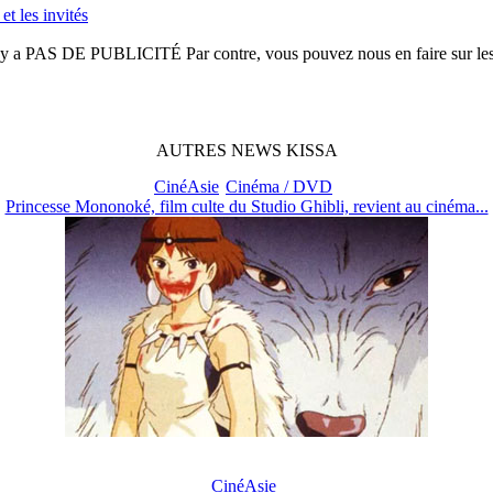
et les invités
n'y a
PAS DE PUBLICITÉ
Par contre, vous pouvez nous en faire sur le
AUTRES
NEWS
KISSA
CinéAsie
Cinéma / DVD
Princesse Mononoké, film culte du Studio Ghibli, revient au cinéma...
CinéAsie