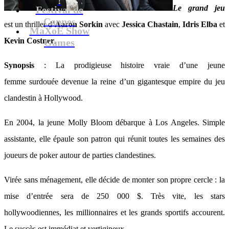
Le grand jeu
Festival de
Cannes
est un thriller d’
Aaron Sorkin
avec
Jessica Chastain
,
Idris Elba
et
MaXoE Show
Kevin Costner
.
Games
Synopsis
: La prodigieuse histoire vraie d’une jeune
femme surdouée devenue la reine d’un gigantesque empire du jeu
clandestin à Hollywood.
En 2004, la jeune Molly Bloom débarque à Los Angeles. Simple
assistante, elle épaule son patron qui réunit toutes les semaines des
joueurs de poker autour de parties clandestines.
Virée sans ménagement, elle décide de monter son propre cercle : la
mise d’entrée sera de 250 000 $. Très vite, les stars
hollywoodiennes, les millionnaires et les grands sportifs accourent.
Le succès est immédiat et vertigineux.