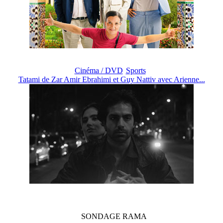
Cinéma / DVD
Sports
Tatami de Zar Amir Ebrahimi et Guy Nattiv avec Arienne...
SONDAGE
RAMA