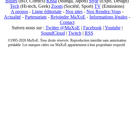
Bulles
(BD, Comics)
Kissa
(Manga, Japon)
Style
(Expo, Design)
Tech
(Hi-tech, Geek)
Zoom
(Société, Sport)
TV
(Emissions)
A propos
-
Ligne éditoriale
-
Nos sites
-
Nos Rendez-Vous
-
Actualité
-
Partenariats
-
Rejoindre MaXoE
-
Informations légales
-
Contact
Suivez-nous sur :
Twitter @MaXoE
|
Facebook
|
Youtube
|
SoundCloud
|
Twitch
|
RSS
©1995-2026 MaXoE. Tous droits réservés. Reproduction interdite sans autorisation
préalable. Les marques citées sur MaXoE appartiennent à leur propriétaire respectif.