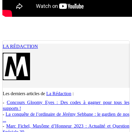
LA RÉDACTION
Les derniers articles de
La Rédaction
:
-
Concours Gloomy Eyes : Des codes à gagner pour tous les
supports !
-
La conquête de l’ordinaire de Jérémy Sebbane : le gardien de nos
...
-
Marc Fichel, Maxôme d’Honneur 2023 : Actualité et Question
Spéciale 30 ...