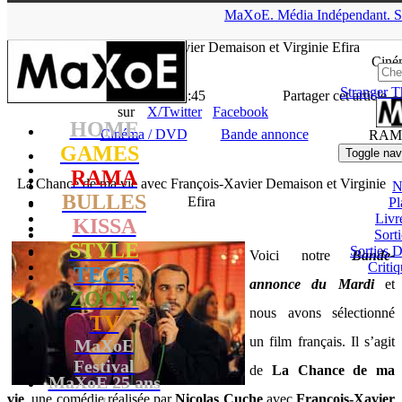
▲
MaXoE.
Média
Indépendant.
S
MaXoE
>
RAMA
>
Downloads
>
Cinéma / DVD
>
La Chance de
ma vie avec François-Xavier Demaison et Virginie Efira
Ciné
Stranger T
La Rédaction
- 04.01.11, 18:45
Partager cet article
sur
X/Twitter
Facebook
HOME
Cinéma / DVD
Bande annonce
RAM
GAMES
Toggle nav
RAMA
La Chance de ma vie avec François-Xavier Demaison et Virginie
N
BULLES
Efira
Pl
Livr
KISSA
Sort
STYLE
Sorties
Voici notre
Bande-
Critiq
TECH
annonce du Mardi
et
ZOOM
nous avons sélectionné
TV
un film français. Il s’agit
MaXoE
Festival
de
La Chance de ma
MaXoE 25 ans
vie
, une comédie réalisée par
Nicolas Cuche
avec
François-Xavier
!