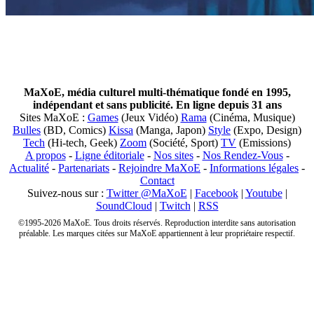
MaXoE, média culturel multi-thématique fondé en 1995,
indépendant et sans publicité. En ligne depuis 31 ans
Sites MaXoE :
Games
(Jeux Vidéo)
Rama
(Cinéma, Musique)
Bulles
(BD, Comics)
Kissa
(Manga, Japon)
Style
(Expo, Design)
Tech
(Hi-tech, Geek)
Zoom
(Société, Sport)
TV
(Emissions)
A propos
-
Ligne éditoriale
-
Nos sites
-
Nos Rendez-Vous
-
Actualité
-
Partenariats
-
Rejoindre MaXoE
-
Informations légales
-
Contact
Suivez-nous sur :
Twitter @MaXoE
|
Facebook
|
Youtube
|
SoundCloud
|
Twitch
|
RSS
©1995-2026 MaXoE. Tous droits réservés. Reproduction interdite sans autorisation
préalable. Les marques citées sur MaXoE appartiennent à leur propriétaire respectif.