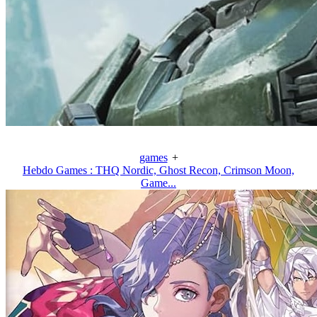
games
+
Hebdo Games : THQ Nordic, Ghost Recon, Crimson Moon,
Game...