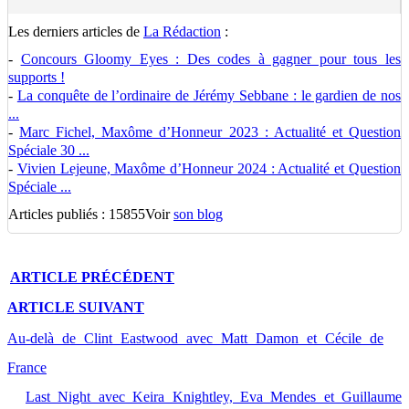
Les derniers articles de
La Rédaction
:
-
Concours Gloomy Eyes : Des codes à gagner pour tous les
supports !
-
La conquête de l’ordinaire de Jérémy Sebbane : le gardien de nos
...
-
Marc Fichel, Maxôme d’Honneur 2023 : Actualité et Question
Spéciale 30 ...
-
Vivien Lejeune, Maxôme d’Honneur 2024 : Actualité et Question
Spéciale ...
Articles publiés : 15855
Voir
son blog
ARTICLE
PRÉCÉDENT
ARTICLE
SUIVANT
Au-delà de Clint Eastwood avec Matt Damon et Cécile de
France
Last Night avec Keira Knightley, Eva Mendes et Guillaume