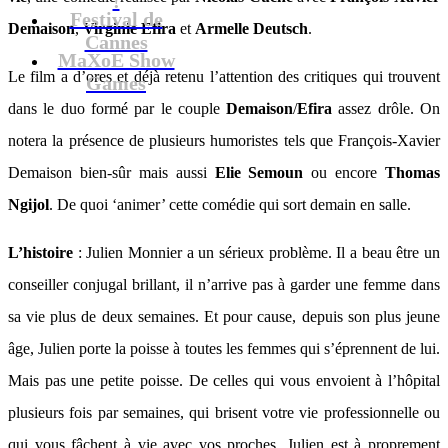
Festival de
Demaison
,
Virginie Efira
et
Armelle Deutsch
.
Cannes
MaXoE Show
Le film a d’ores et déjà retenu l’attention des critiques qui trouvent
Games
dans le duo formé par le couple
Demaison
/
Efira
assez drôle. On
notera la présence de plusieurs humoristes tels que François-Xavier
Demaison bien-sûr mais aussi
Elie Semoun
ou encore
Thomas
Ngijol
. De quoi ‘animer’ cette comédie qui sort demain en salle.
L’histoire
: Julien Monnier a un sérieux problème. Il a beau être un
conseiller conjugal brillant, il n’arrive pas à garder une femme dans
sa vie plus de deux semaines. Et pour cause, depuis son plus jeune
âge, Julien porte la poisse à toutes les femmes qui s’éprennent de lui.
Mais pas une petite poisse. De celles qui vous envoient à l’hôpital
plusieurs fois par semaines, qui brisent votre vie professionnelle ou
qui vous fâchent à vie avec vos proches. Julien est à proprement