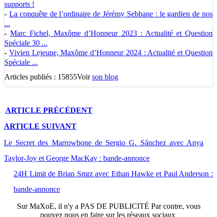
supports !
-
La conquête de l’ordinaire de Jérémy Sebbane : le gardien de nos
...
-
Marc Fichel, Maxôme d’Honneur 2023 : Actualité et Question
Spéciale 30 ...
-
Vivien Lejeune, Maxôme d’Honneur 2024 : Actualité et Question
Spéciale ...
Articles publiés : 15855
Voir
son blog
ARTICLE
PRÉCÉDENT
ARTICLE
SUIVANT
Le Secret des Marrowbone de Sergio G. Sánchez avec Anya
Taylor-Joy et George MacKay : bande-annonce
24H Limit de Brian Smrz avec Ethan Hawke et Paul Anderson :
bande-annonce
Sur
MaXoE
, il n'y a
PAS DE PUBLICITÉ
Par contre, vous
pouvez nous en faire sur les réseaux sociaux