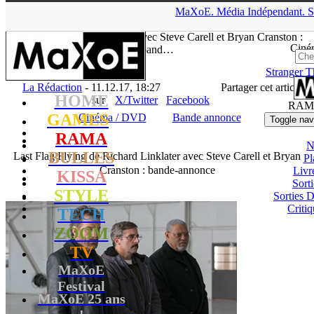
▲
MaXoE.
Média
Indépendant.
S
MaXoE
>
RAMA
>
Downloads
>
Cinéma / DVD
>
Last Flag
Flying de Richard Linklater avec Steve Carell et Bryan Cranston :
Ciné
band…
Stranger T
La Rédaction
- 11.12.17, 18:27
Partager cet article
HOME
sur
X/Twitter
Facebook
RAM
GAMES
Cinéma / DVD
Bande annonce
Toggle nav
RAMA
N
BULLES
Last Flag Flying de Richard Linklater avec Steve Carell et Bryan
Pl
Cranston : bande-annonce
Livr
KISSA
Sort
STYLE
Sorties
Critiq
TECH
ZOOM
TV
MaXoE
Festival
MaXoE 25 ans
!