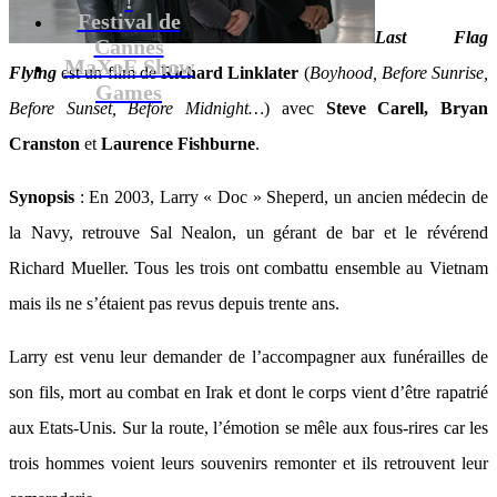
Festival de
Last Flag
Cannes
MaXoE Show
Flying
est un film de
Richard Linklater
(
Boyhood, Before Sunrise,
Games
Before Sunset, Before Midnight…
) avec
Steve Carell, Bryan
Cranston
et
Laurence Fishburne
.
Synopsis
: En 2003, Larry « Doc » Sheperd, un ancien médecin de
la Navy, retrouve Sal Nealon, un gérant de bar et le révérend
Richard Mueller. Tous les trois ont combattu ensemble au Vietnam
mais ils ne s’étaient pas revus depuis trente ans.
Larry est venu leur demander de l’accompagner aux funérailles de
son fils, mort au combat en Irak et dont le corps vient d’être rapatrié
aux Etats-Unis. Sur la route, l’émotion se mêle aux fous-rires car les
trois hommes voient leurs souvenirs remonter et ils retrouvent leur