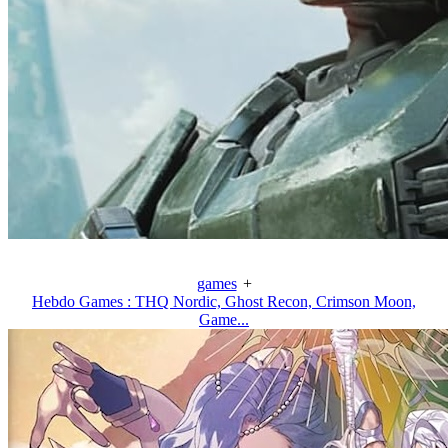
games
+
Hebdo Games : THQ Nordic, Ghost Recon, Crimson Moon,
Game...