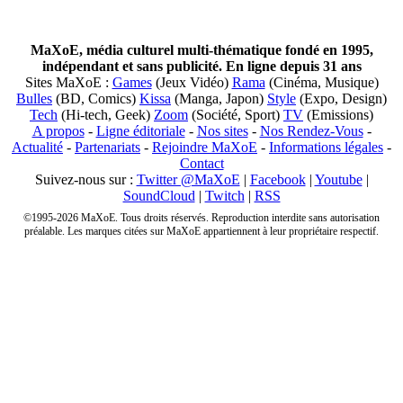
MaXoE, média culturel multi-thématique fondé en 1995,
indépendant et sans publicité. En ligne depuis 31 ans
Sites MaXoE :
Games
(Jeux Vidéo)
Rama
(Cinéma, Musique)
Bulles
(BD, Comics)
Kissa
(Manga, Japon)
Style
(Expo, Design)
Tech
(Hi-tech, Geek)
Zoom
(Société, Sport)
TV
(Emissions)
A propos
-
Ligne éditoriale
-
Nos sites
-
Nos Rendez-Vous
-
Actualité
-
Partenariats
-
Rejoindre MaXoE
-
Informations légales
-
Contact
Suivez-nous sur :
Twitter @MaXoE
|
Facebook
|
Youtube
|
SoundCloud
|
Twitch
|
RSS
©1995-2026 MaXoE. Tous droits réservés. Reproduction interdite sans autorisation
préalable. Les marques citées sur MaXoE appartiennent à leur propriétaire respectif.