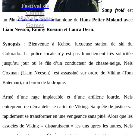
Festival de
Sang froid
est
Cannes
MaXoE Show
un film d’action/policier britannique de
Hans Petter Moland
avec
Games
Liam Neeson, Emmy Rossum
et
Laura Dern
.
Synopsis
: Bienvenue à Kehoe, luxueuse station de ski du
Colorado. La police locale n’y est pas franchement très sollicitée
jusqu’au jour où le fils d’un conducteur de chasse-neige, Nels
Coxman (Liam Neeson), est assassiné sur ordre de Viking (Tom
Bateman), un baron de la drogue.
Armé d’une rage implacable et d’une artillerie lourde, Nels
entreprend de démanteler le cartel de Viking. Sa quête de justice va
rapidement se transformer en une vengeance sans pitié. Alors que les
associés de Viking « disparaissent » les uns après les autres, Nels