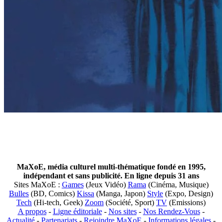
MaXoE, média culturel multi-thématique fondé en 1995,
indépendant et sans publicité. En ligne depuis 31 ans
Sites MaXoE :
Games
(Jeux Vidéo)
Rama
(Cinéma, Musique)
Bulles
(BD, Comics)
Kissa
(Manga, Japon)
Style
(Expo, Design)
Tech
(Hi-tech, Geek)
Zoom
(Société, Sport)
TV
(Emissions)
A propos
-
Ligne éditoriale
-
Nos sites
-
Nos Rendez-Vous
-
Actualité
-
Partenariats
-
Rejoindre MaXoE
-
Informations légales
-