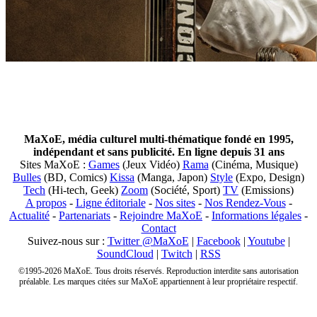
MaXoE, média culturel multi-thématique fondé en 1995,
indépendant et sans publicité. En ligne depuis 31 ans
Sites MaXoE :
Games
(Jeux Vidéo)
Rama
(Cinéma, Musique)
Bulles
(BD, Comics)
Kissa
(Manga, Japon)
Style
(Expo, Design)
Tech
(Hi-tech, Geek)
Zoom
(Société, Sport)
TV
(Emissions)
A propos
-
Ligne éditoriale
-
Nos sites
-
Nos Rendez-Vous
-
Actualité
-
Partenariats
-
Rejoindre MaXoE
-
Informations légales
-
Contact
Suivez-nous sur :
Twitter @MaXoE
|
Facebook
|
Youtube
|
SoundCloud
|
Twitch
|
RSS
©1995-2026 MaXoE. Tous droits réservés. Reproduction interdite sans autorisation
préalable. Les marques citées sur MaXoE appartiennent à leur propriétaire respectif.