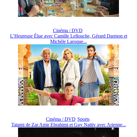
Cinéma / DVD
L’Heureuse Élue avec Camille Lellouche, Gérard Darmon et
Michèle Laroque...
Cinéma / DVD
Sports
Tatami de Zar Amir Ebrahimi et Guy Nattiv avec Arienne...