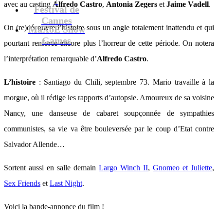
avec au casting
Alfredo Castro
,
Antonia Zegers
et
Jaime Vadell
.
Festival de
Cannes
On (re)découvre l’histoire sous un angle totalement inattendu et qui
MaXoE Show
Games
pourtant renforce encore plus l’horreur de cette période. On notera
l’interprétation remarquable d’
Alfredo Castro
.
L’histoire
: Santiago du Chili, septembre 73. Mario travaille à la
morgue, où il rédige les rapports d’autopsie. Amoureux de sa voisine
Nancy, une danseuse de cabaret soupçonnée de sympathies
communistes, sa vie va être bouleversée par le coup d’Etat contre
Salvador Allende…
Sortent aussi en salle demain
Largo Winch II
,
Gnomeo et Juliette
,
Sex Friends
et
Last Night
.
Voici la bande-annonce du film !