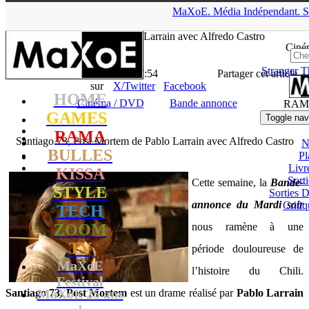
▲
MaXoE.
Média
Indépendant.
S
MaXoE
>
RAMA
>
Downloads
>
Cinéma / DVD
>
Santiago 73,
Post Mortem de Pablo Larrain avec Alfredo Castro
Ciné
Stranger T
La Rédaction
- 15.02.11, 17:54
Partager cet article
sur
X/Twitter
Facebook
HOME
Cinéma / DVD
Bande annonce
RAM
GAMES
Toggle nav
RAMA
Santiago 73, Post Mortem de Pablo Larrain avec Alfredo Castro
N
BULLES
Pl
Livr
KISSA
Sort
Cette semaine, la
Bande-
STYLE
Sorties
annonce du Mardi soir
Critiq
TECH
ZOOM
nous ramène à une
TV
période douloureuse de
MaXoE
l’histoire du Chili.
Festival
MaXoE 25 ans
Santiago 73, Post Mortem
est un drame réalisé par
Pablo Larrain
!