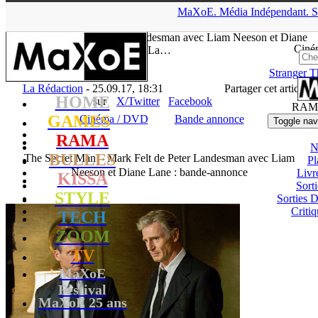
▲
MaXoE.
Média
Indépendant.
S
MaXoE
>
RAMA
>
Downloads
>
Cinéma / DVD
>
The Secret
Man – Mark Felt de Peter Landesman avec Liam Neeson et Diane
Ciné
La…
Stranger T
La Rédaction
- 25.09.17, 18:31
Partager cet article
HOME
sur
X/Twitter
Facebook
RAM
GAMES
Cinéma / DVD
Bande annonce
Toggle nav
RAMA
N
BULLES
The Secret Man – Mark Felt de Peter Landesman avec Liam
Pl
Neeson et Diane Lane : bande-annonce
Livr
KISSA
Sort
STYLE
Sorties
Critiq
TECH
ZOOM
TV
MaXoE
Festival
MaXoE 25 ans
!