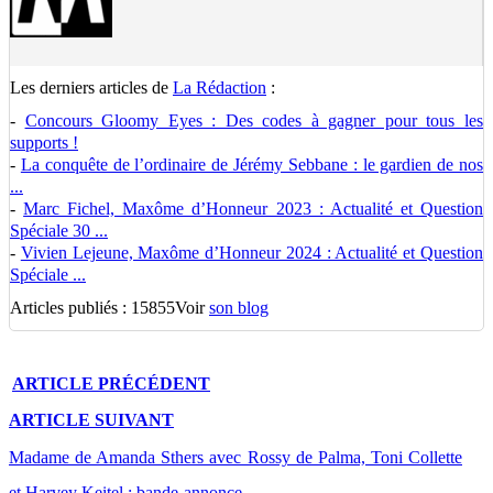
Les derniers articles de
La Rédaction
:
-
Concours Gloomy Eyes : Des codes à gagner pour tous les
supports !
-
La conquête de l’ordinaire de Jérémy Sebbane : le gardien de nos
...
-
Marc Fichel, Maxôme d’Honneur 2023 : Actualité et Question
Spéciale 30 ...
-
Vivien Lejeune, Maxôme d’Honneur 2024 : Actualité et Question
Spéciale ...
Articles publiés : 15855
Voir
son blog
ARTICLE
PRÉCÉDENT
ARTICLE
SUIVANT
Madame de Amanda Sthers avec Rossy de Palma, Toni Collette
et Harvey Keitel : bande-annonce