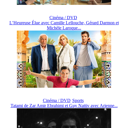
Cinéma / DVD
L’Heureuse Élue avec Camille Lellouche, Gérard Darmon et
Michèle Laroque...
Cinéma / DVD
Sports
Tatami de Zar Amir Ebrahimi et Guy Nattiv avec Arienne...