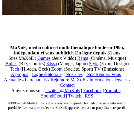
MaXoE, média culturel multi-thématique fondé en 1995,
indépendant et sans publicité. En ligne depuis 31 ans
Sites MaXoE :
Games
(Jeux Vidéo)
Rama
(Cinéma, Musique)
Bulles
(BD, Comics)
Kissa
(Manga, Japon)
Style
(Expo, Design)
Tech
(Hi-tech, Geek)
Zoom
(Société, Sport)
TV
(Emissions)
A propos
-
Ligne éditoriale
-
Nos sites
-
Nos Rendez-Vous
-
Actualité
-
Partenariats
-
Rejoindre MaXoE
-
Informations légales
-
Contact
Suivez-nous sur :
Twitter @MaXoE
|
Facebook
|
Youtube
|
SoundCloud
|
Twitch
|
RSS
©1995-2026 MaXoE. Tous droits réservés. Reproduction interdite sans autorisation
préalable. Les marques citées sur MaXoE appartiennent à leur propriétaire respectif.