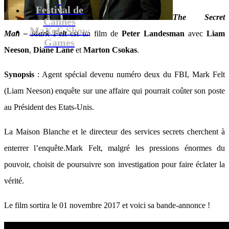
Festival de
The Secret
Cannes
MaXoE Show
Man – Mark Felt
est un film de
Peter Landesman
avec
Liam
Games
Neeson
,
Diane Lane
et
Marton Csokas
.
Synopsis
: Agent spécial devenu numéro deux du FBI, Mark Felt
(Liam Neeson) enquête sur une affaire qui pourrait coûter son poste
au Président des Etats-Unis.
La Maison Blanche et le directeur des services secrets cherchent à
enterrer l’enquête.Mark Felt, malgré les pressions énormes du
pouvoir, choisit de poursuivre son investigation pour faire éclater la
vérité.
Le film sortira le 01 novembre 2017 et voici sa bande-annonce !