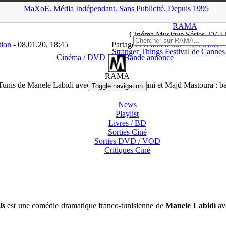
MaXoE.
Média
Indépendant.
▲
Sans Pub
licité
.
Depuis 1995
>
Cinéma / DVD
>
Un Divan à Tunis de Manele Labidi avec Golshifte
RAMA
Ciné
ma
Musique Séries
TV
L
tion
- 08.01.20, 18:45
Partager cet article sur
X/Twitter
Stranger Things
Festival de Cannes
Cinéma / DVD
Bande annonce
RAMA
unis de Manele Labidi avec Golshifteh Farahani et Majd Mastoura : 
Toggle navigation
News
Playlist
Livres / BD
Sorties Ciné
Sorties DVD / VOD
Critiques
Ciné
is
est une comédie dramatique franco-tunisienne de
Manele Labidi
av