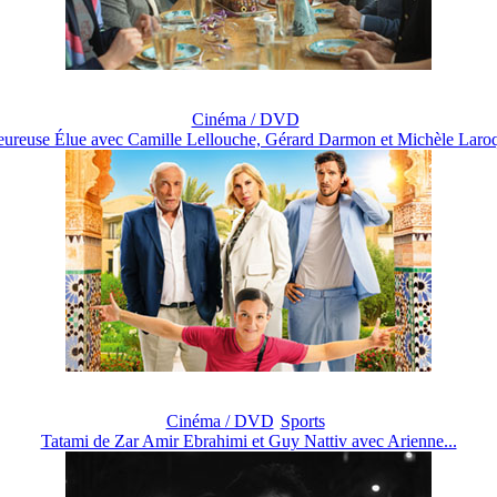
Cinéma / DVD
ureuse Élue avec Camille Lellouche, Gérard Darmon et Michèle Laroq
Cinéma / DVD
Sports
Tatami de Zar Amir Ebrahimi et Guy Nattiv avec Arienne...