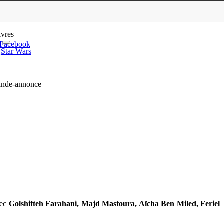
h Farahani et Majd Mastoura : b…
ivres
Facebook
Star Wars
bande-annonce
ec
Golshifteh Farahani, Majd Mastoura, Aïcha Ben Miled, Feriel