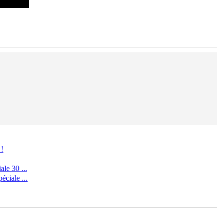
 !
le 30 ...
ciale ...